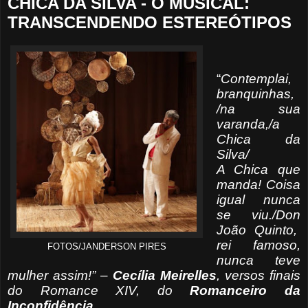
CHICA DA SILVA - O MUSICAL:
TRANSCENDENDO ESTEREÓTIPOS
“
Contemplai,
branquinhas,
/na sua
varanda,/a
Chica da
Silva/
A Chica que
manda! Coisa
igual nunca
se viu./Don
João Quinto,
rei famoso,
FOTOS/JANDERSON PIRES
nunca teve
mulher assim!” –
Cecília Meirelles
, versos finais
do Romance XIV, do
Romanceiro
da
Inconfidência
.