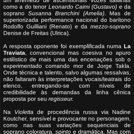
um arremedo de ascensionais vozes italianas
como a do tenor
Leonardo Caimi (Gustavo)
e da
soprano
Susanna Branchini (Amelia)
. Mas de
superiorizada performance nacional do barítono
Rodolfo Guilliani (Renato) e da
mezzo-soprano
Denise de Freitas (Ulrica).
A resposta oponente foi exemplificada numa
La
Traviata
, convencional mas coesiva no apuro
estilístico de mais uma das encenações sob o
experimentado comando mor de Jorge Takla.
Onde técnica e talento, salvo algumas ressalvas,
não faltaram às interpretações vocais/teatrais do
elenco, entregando-se com níveis de
credibilidade às demandas da linha cênica
proposta por seu
regisseur.
Na
Violetta
de procedência russa via Nadine
Koutcher, sensível e provocante no personagem,
como nas suas variações sequenciais de
soprano coloratura,
spinto
e dramática. Mas com