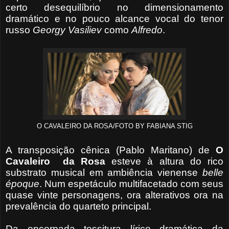
certo desequilíbrio no dimensionamento
dramático e no pouco alcance vocal do tenor
russo
Georgy Vasiliev
como
Alfredo
.
O CAVALEIRO DA ROSA/FOTO BY FABIANA STIG
A transposição cênica (Pablo Maritano) de
O
Cavaleiro
da
Rosa
esteve à altura do rico
substrato musical em ambiência vienense
belle
époque
. Num espetáculo multifacetado com seus
quase vinte personagens, ora alterativos ora na
prevalência do quarteto principal.
Da encorpada tessitura lírico dramática da