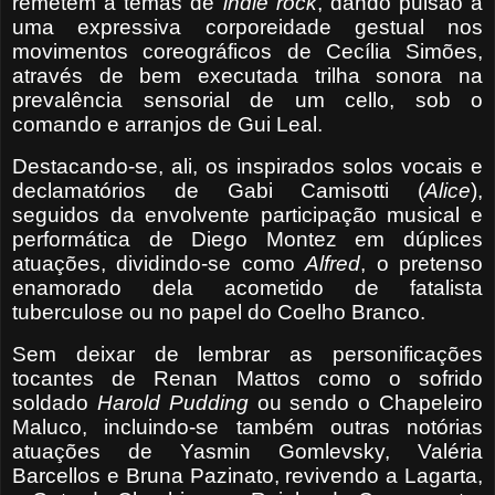
remetem a temas de
indie rock
, dando pulsão a
uma expressiva corporeidade gestual nos
movimentos coreográficos de Cecília Simões,
através de bem executada trilha sonora na
prevalência sensorial de um cello, sob o
comando e arranjos de Gui Leal.
Destacando-se, ali, os inspirados solos vocais e
declamatórios de Gabi Camisotti (
Alice
),
seguidos da envolvente participação musical e
performática de Diego Montez em dúplices
atuações, dividindo-se como
Alfred
, o pretenso
enamorado dela acometido de fatalista
tuberculose ou no papel do Coelho Branco.
Sem deixar de lembrar as personificações
tocantes de Renan Mattos como o sofrido
soldado
Harold Pudding
ou sendo o Chapeleiro
Maluco, incluindo-se também outras notórias
atuações de Yasmin Gomlevsky, Valéria
Barcellos e Bruna Pazinato, revivendo a Lagarta,