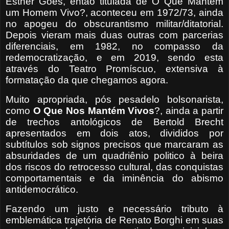
Esther Goés, então titulada de O Que Mantém
um Homem Vivo?, aconteceu em 1972/73, ainda
no apogeu do obscurantismo militar/ditatorial.
Depois vieram mais duas outras com parcerias
diferenciais, em 1982, no compasso da
redemocratização, e em 2019, sendo esta
através do Teatro Promíscuo, extensiva à
formatação da que chegamos agora.
Muito apropriada, pós pesadelo bolsonarista,
como
O Que Nos Mantém Vivos
?, ainda a partir
de trechos antológicos de Bertold Brecht
apresentados em dois atos, divididos por
subtítulos sob signos precisos que marcaram as
absuridades de um quadriênio politico à beira
dos riscos do retrocesso cultural, das conquistas
comportamentais e da iminência do abismo
antidemocrático.
Fazendo um justo e necessário tributo à
emblemática trajetória de Renato Borghi em suas