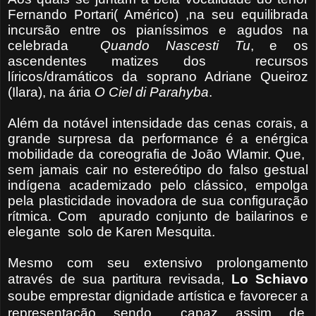
Fernando Portari( Américo) ,na seu equilibrada
incursão entre os pianíssimos e agudos na
celebrada
Quando Nascesti Tu
, e os
ascendentes matizes dos recursos
líricos/dramáticos da soprano Adriane Queiroz
(Ilara), na ária
O Ciel di
Parahyba
.
Além da notável intensidade das cenas corais, a
grande surpresa da performance é a enérgica
mobilidade da coreografia de João Wlamir. Que,
sem jamais cair no estereótipo do falso gestual
indígena academizado pelo clássico, empolga
pela plasticidade inovadora de sua configuração
rítmica. Com apurado conjunto de bailarinos e
elegante solo de Karen Mesquita.
Mesmo com seu extensivo prolongamento
através de sua partitura revisada,
Lo Schia
vo
soube emprestar dignidade artística e favorecer a
representação ,sendo capaz, assim, de