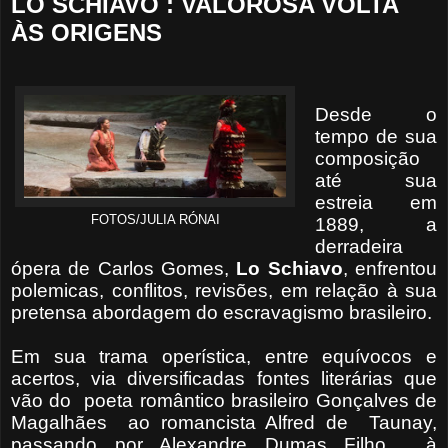
LO SCHIAVO : VALOROSA VOLTA
ÀS ORIGENS
Desde o
tempo de sua
composição
até sua
estreia em
FOTOS/JULIA RÓNAI
1889, a
derradeira
ópera de Carlos Gomes,
Lo Schiavo
, enfrentou
polemicas, conflitos, revisões, em relação à sua
pretensa abordagem do escravagismo brasileiro.
Em sua trama operística, entre equívocos e
acertos, via diversificadas fontes literárias que
vão do poeta romântico brasileiro Gonçalves de
Magalhães ao romancista Alfred de Taunay,
passando por Alexandre Dumas Filho , à