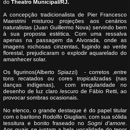
do
Theatro Municipal/RJ.
A concepção tradicionalista de Pier Francesco
Maestrini misturou projeções aos cenários
naturalistas (Juan Guillermo Nova) servindo bem
à sua proposta estética. Com uma ressalva
apenas na passagem da Alvorada, onde as
imagens rochosas cinzentas, fugindo ao verde
florestal, prejudicaram o explodir aquarelado do
amanhecer solar.
Os figurinos(Alberto Spiazzi) - corretos ,entre
tons recatados ou cores tropicalizadas (nas
danças indígenas), com irregularidade no
desenho de luz claro /escuro de Fábio Retti, ao
provocar sombras ocasionais.
No elenco, o grande destaque é do papel titular
com o barítono Rodolfo Giugliani, com sua sólida
tessitura e bonito fraseado no
Sogni d’amore
.
Aos quais se juntam a bela vocalidade do tenor