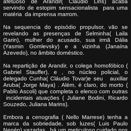
afetuoso de Arandir( Cláudio Lins) acaba
servindo de estopim sensacionalista para uma
matéria da imprensa marrom.
Na sequencia do episódio propulsor, vão se
revelando as presenças de Selminha( Laila
Garin), mulher do acusado, sua irmã Dália
(Yasmin Gomlevsky) e a vizinha (Janaína
Azevedo), no âmbito doméstico.
Na repartição de Arandir, o colega homofóbico (
Gabriel Stauffer), e , no núcleo policial, o
delegado Cunha( Cláudio Tovar)e seu auxiliar
Aruba( Jorge Maya) . Além, é claro, do morto (
Pablo Ascoli) que completa o elenco com outras
incidentais atuações ( Juliane Bodini, Ricardo
Souzedo, Juliana Marins).
Embora a cenografia ( Nello Marrese) tenha a
marca da sobriedade, sob luzes( Luis Paulo
Nenén) vazadas, há um meticuloso cuidado nos