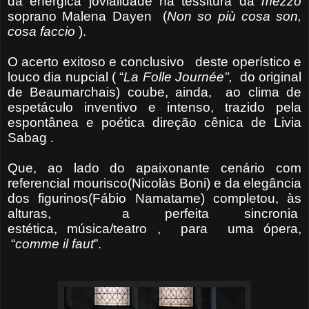
da enérgica jovialidade na tessitura da
mezzo
soprano Malena Dayen (
Non so più cosa son,
cosa faccio
).
O acerto exitoso e conclusivo deste operístico e
louco dia nupcial ( “
La Folle Journée",
do original
de Beaumarchais) coube, ainda, ao clima de
espetáculo inventivo e intenso, trazido pela
espontânea e poética direção cênica de Livia
Sabag .
Que, ao lado do apaixonante cenário com
referencial mourisco(Nicolàs Boni) e da elegância
dos figurinos(Fábio Namatame) completou, às
alturas, a perfeita sincronia
estética, música/teatro , para uma ópera,
“
comme il faut
”.