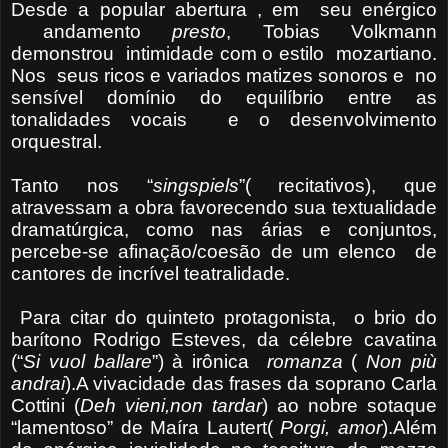
Desde a popular abertura , em seu enérgico
andamento
presto
, Tobias Volkmann
demonstrou intimidade com o estilo mozartiano.
Nos seus ricos e variados matizes sonoros e no
sensível domínio do equilíbrio entre as
tonalidades vocais e o desenvolvimento
orquestral.
Tanto nos “
singspiels
”( recitativos), que
atravessam a obra favorecendo sua textualidade
dramatúrgica, como nas árias e conjuntos,
percebe-se afinação/coesão de um elenco de
cantores de incrível teatralidade.
Para citar do quinteto protagonista, o brio do
barítono Rodrigo Esteves, da célebre cavatina
(“
Si vuol ballare
”) à irônica
romanza
(
Non più
andrai
).A vivacidade das frases da soprano Carla
Cottini (
Deh vieni,non tardar
) ao nobre sotaque
“lamentoso” de Maíra Lautert(
Porgi, amor
).Além