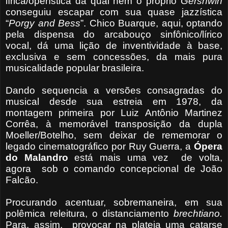
lírica/operística da qual nem o próprio
Gershwin
conseguiu escapar com sua quase jazzística
“
Porgy and Bess
”. Chico Buarque, aqui, optando
pela dispensa do arcabouço sinfônico/lírico
vocal, dá uma lição de inventividade à base,
exclusiva e sem concessões, da mais pura
musicalidade popular brasileira.
Dando sequencia a versões consagradas do
musical desde sua estreia em 1978, da
montagem primeira por Luiz Antônio Martinez
Corrêa, à memorável transposição da dupla
Moeller/Botelho, sem deixar de rememorar o
legado cinematográfico por Ruy Guerra,
a
Ópera
do Malandro
está mais uma vez
de volta,
agora
sob o comando concepcional de João
Falcão.
Procurando acentuar, sobremaneira, em sua
polêmica releitura, o distanciamento
brechtiano.
P
ara, assim, provocar na plateia uma catarse