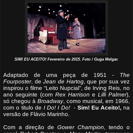
SIM! EU ACEITO! Fevereiro de 2015. Foto / Guga Melgar.
Adaptado de uma peça de 1951 -
The
Fourposter
, de
Jean de Hartog
, que por sua vez
inspirou o filme “Leito Nupcial”, de Irving Reis, no
ano seguinte (com
Rex Harrison
e
Lilli Palmer
),
só chegou à
Broadway
, como musical, em 1966,
com o titulo de
I Do! I Do!
-
Sim! Eu Aceito!,
na
versão de Flávio Marinho.
Com a direção de
Gower Champion
, tendo o