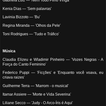
Gabriela Luiz — 'Nem Todo Filho Vinga'
Kenia Dias — 'Sem palavras'
Lavinia Bizzoto — 'Bu'
Regina Miranda — 'Olhos da Pele'
Toni Rodrigues — 'Tudo e Tráfico'
Música
Claudia Elizeu e Wladimir Pinheiro — 'Vozes Negras - A
Força do Canto Feminino'
Federico Puppi — 'Ficções' e 'Enquanto você voava, eu
criava raizes'
Guilherme Terra — 'Marrom - o musical'
Itamar Assiere — 'Morte e Vida Severina'
Liliane Secco — 'Judy - O Arco-Íris é Aqui'