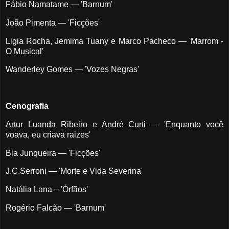
Fábio Namatame — 'Barnum'
João Pimenta — 'Ficções'
Ligia Rocha, Jemima Tuany e Marco Pacheco — 'Marrom -
O Musical'
Wanderley Gomes — 'Vozes Negras'
Cenografia
Artur Luanda Ribeiro e André Curti — 'Enquanto você
voava, eu criava raizes'
Bia Junqueira — 'Ficções'
J.C.Serroni — 'Morte e Vida Severina'
Natália Lana – 'Órfãos'
Rogério Falcão — 'Barnum'