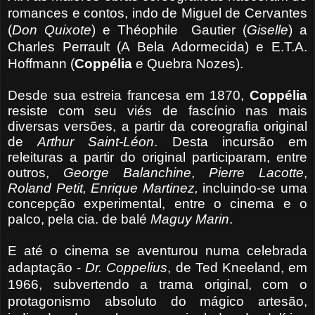
romances e contos, indo de Miguel de Cervantes
(
Don
Quixote
) e Théophile
Gautier (
Giselle
) a
Charles Perrault (A Bela Adormecida) e E.T.A.
Hoffmann (
Coppélia
e Quebra Nozes).
Desde sua estreia francesa em 1870,
Coppélia
resiste com seu viés de fascínio nas mais
diversas versões, a partir da coreografia original
de
Arthur Saint-Léon
. Desta incursão em
releituras a partir do original participaram, entre
outros,
George
Balanchine
,
Pierre Lacotte
,
Roland Petit, Enrique Martinez,
incluindo-se
uma
concepção experimental, entre o cinema e o
palco, pela cia. de balé
Maguy Marin
.
E até o cinema se aventurou numa celebrada
adaptação -
Dr. Coppelius
, de Ted
Kneeland, em
1966, subvertendo a trama original, com o
protagonismo absoluto do mágico artesão,