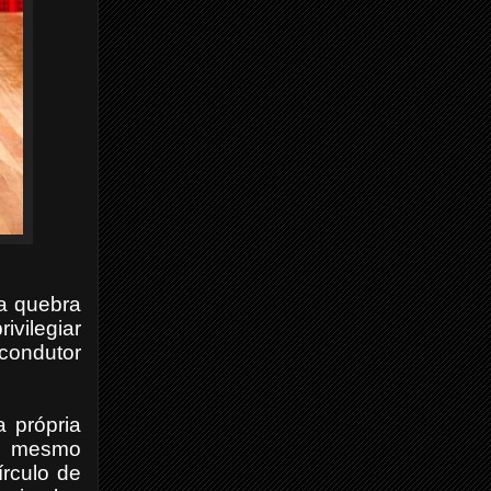
a quebra
ivilegiar
 condutor
 própria
ao mesmo
írculo de