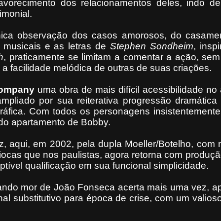
favorecimento dos relacionamentos deles, indo de
imonial.
nica observação dos casos amorosos, do casame
s musicais e as letras de
Stephen Sondheim
, insp
h
, praticamente se limitam a comentar a ação, se
a facilidade melódica de outras de suas criações.
ompany
uma obra de mais difícil acessibilidade no
ampliado por sua reiterativa progressão dramátic
áfica. Com todos os personagens insistentemente
do apartamento de Bobby.
z, aqui, em 2002, pela dupla Moeller/Botelho, com
riocas que nos paulistas, agora retorna com produ
tível qualificação em sua funcional simplicidade.
ando mor de João Fonseca acerta mais uma vez, a
al substitutivo para época de crise, com um valios