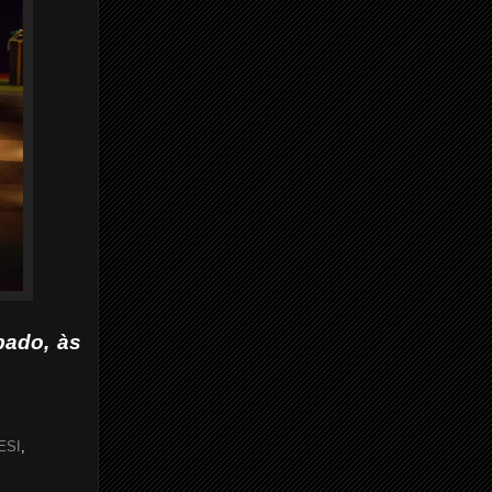
bado, às
ESI
,