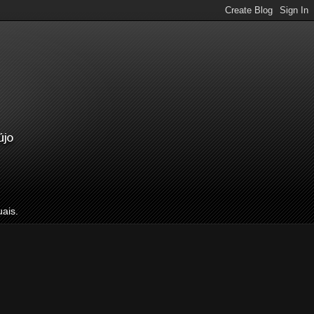
uais.