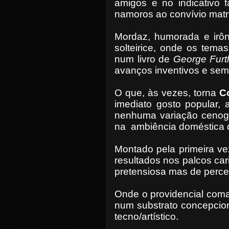
amigos e no indicativo 
namoros ao convívio matr
Mordaz, humorada e irô
solteirice, onde os tema
num livro de
George Furt
avanços inventivos e sem 
O que, às vezes, torna
C
imediato gosto popular, 
nenhuma variação cenogr
na ambiência doméstica 
Montado pela primeira ve
resultados nos palcos ca
pretensiosa mas de percep
Onde o providencial com
num substrato concepcion
tecno/artístico.