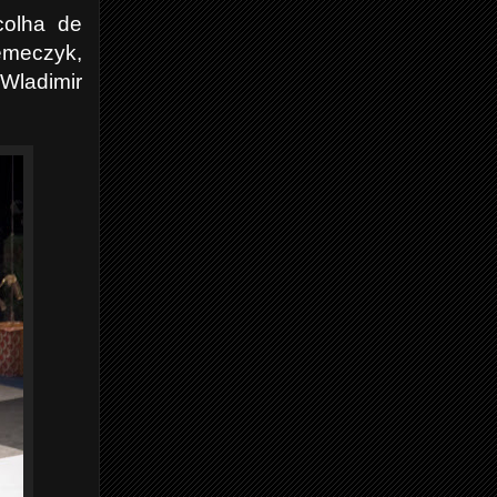
colha de
Nemeczyk,
Wladimir