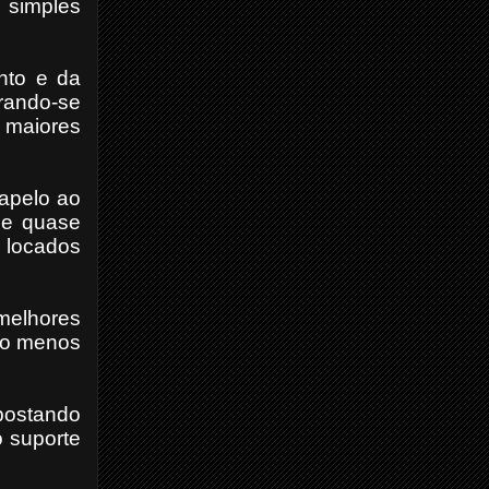
 simples
nto e da
irando-se
m maiores
 apelo ao
a e quase
 locados
 melhores
ção menos
postando
o suporte