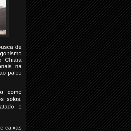
busca de
tagonismo
e Chiara
onais na
 ao palco
ço como
s solos,
catado e
de caixas