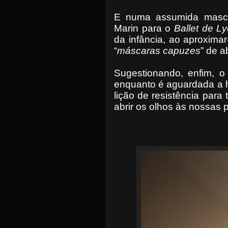
E numa assumida masca
Marin para o
Ballet de L
da infância, ao aproxim
“
máscaras
capuzes
” de 
Sugestionando, enfim, 
enquanto é aguardada a h
lição de resistência para
abrir os olhos às nossas 
Wagner Cor