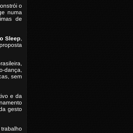
onstrói o
nge numa
limas de
o Sleep
,
 proposta
asileira,
eo-dança,
icas, sem
ivo e da
onamento
ada gesto
trabalho