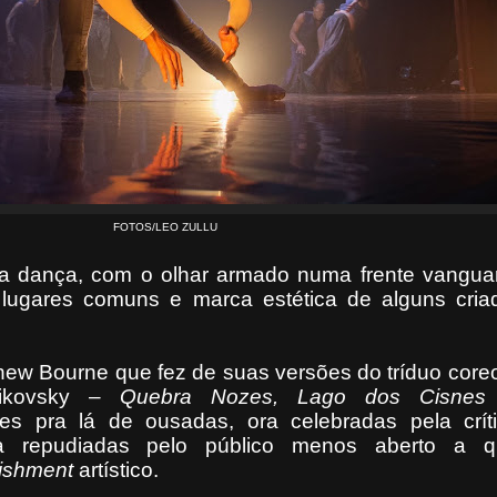
FOTOS/LEO ZULLU
da dança, com o olhar armado numa frente vanguar
 lugares comuns e marca estética de alguns cria
thew Bourne que fez de suas versões do tríduo coreo
ikovsky –
Quebra Nozes, Lago dos Cisnes
s pra lá de ousadas, ora celebradas pela crít
 repudiadas pelo público menos aberto a qu
lishment
artístico.