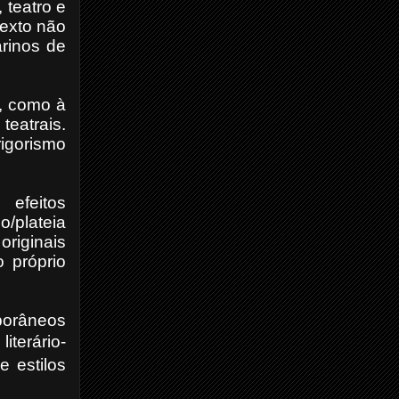
 teatro e
texto não
arinos de
l, como à
teatrais.
igorismo
efeitos
o/plateia
originais
o próprio
porâneos
terário-
e estilos