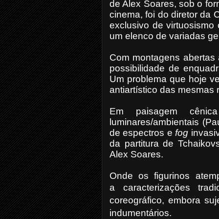
de Alex Soares, sob o for
cinema, foi do diretor da C
exclusivo de virtuosismo 
um elenco de variadas ge
Com montagens abertas à 
possibilidade de enquadr
Um problema que hoje vem
antiartístico das mesmas 
Em paisagem cênica 
luminares/ambientais (Pau
de espectros e
fog
invasi
da partitura de Tchaikov
Alex Soares.
Onde os figurinos atem
a
caracterizações trad
coreográfico, embora suj
indumentários.