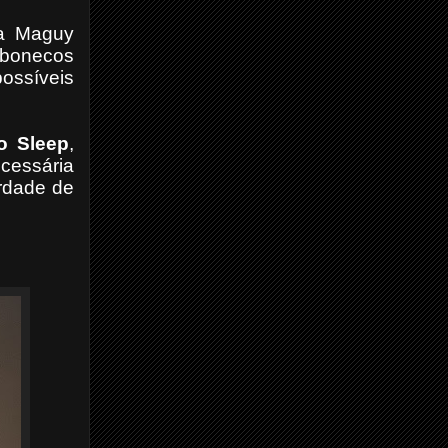
a Maguy
 bonecos
ossíveis
o Sleep
,
ecessária
erdade de