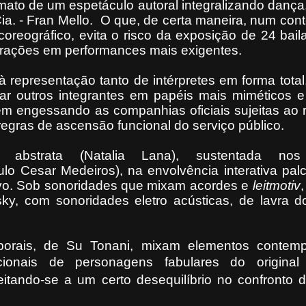
mato de um espetáculo autoral integralizando dança,
ia. - Fran Mello.
O que, de certa maneira, num con
coreográfico, evita o risco da exposição de 24 bail
rações em performances mais exigentes.
representação tanto de intérpretes em forma tota
ar outros integrantes em papéis mais miméticos e 
 engessando as companhias oficiais sujeitas ao r
regras de ascensão funcional do serviço público.
abstrata (Natalia Lana), sustentada nos 
lo Cesar Medeiros), na envolvência interativa palc
vo.
Sob sonoridades que mixam acordes e
leitmotiv
,
sky, com sonoridades eletro acústicas, de lavra d
porais, de Su Tonani, mixam elementos contem
icionais de personagens fabulares do original li
eitando-se a um certo desequilíbrio no confronto d