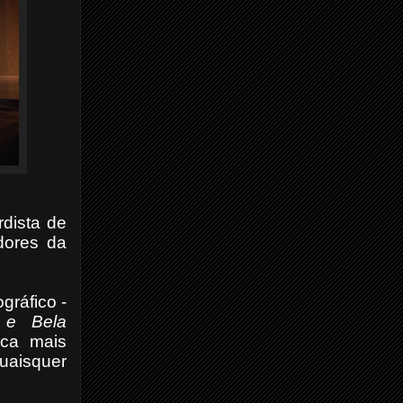
dista de
dores da
gráfico -
 e Bela
ica mais
aisquer