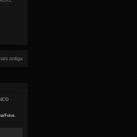
RAUJO
,
ais antiga
SICO
na/Fotos.