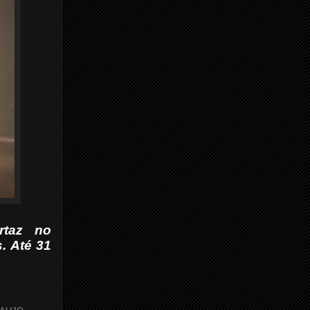
taz no
. Até 31