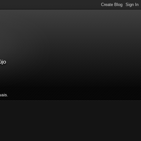
uais.