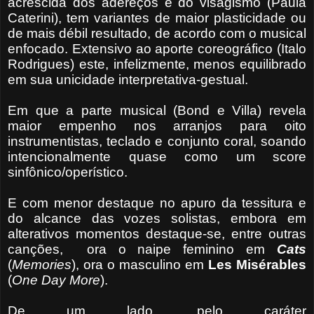
acrescida dos adereços e do visagismo (Paula
Caterini), tem variantes de maior plasticidade ou
de mais débil resultado, de acordo com o musical
enfocado. Extensivo ao aporte coreográfico (Italo
Rodrigues) este, infelizmente, menos equilibrado
em sua unicidade interpretativa-gestual.
Em que a parte musical (Bond e Villa) revela
maior empenho nos arranjos para oito
instrumentistas, teclado e conjunto coral, soando
intencionalmente quase como um score
sinfônico/operístico.
E com menor destaque no apuro da tessitura e
do alcance das vozes solistas, embora em
alterativos momentos destaque-se, entre outras
canções,
ora o naipe feminino em
Cats
(
Memories
), ora o masculino em
Les Misérables
(
One Day More
).
De um lado, pelo caráter