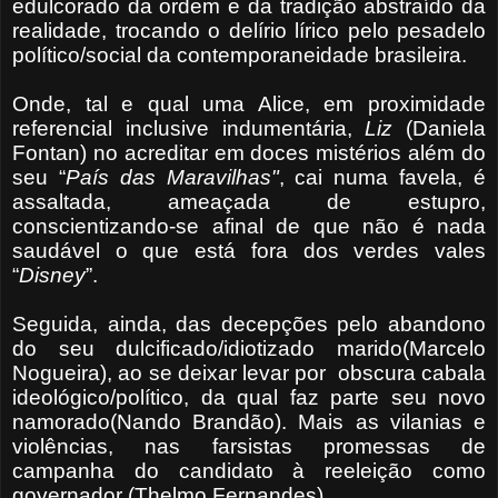
edulcorado da ordem e da tradição abstraído da
realidade, trocando o delírio lírico pelo pesadelo
político/social da contemporaneidade brasileira.
Onde, tal e qual uma Alice, em proximidade
referencial inclusive indumentária,
Liz
(Daniela
Fontan) no acreditar em doces mistérios além do
seu “
País das Maravilhas"
, cai numa favela, é
assaltada, ameaçada de estupro,
conscientizando-se afinal de que não é nada
saudável o que está fora dos verdes vales
“
Disney
”.
Seguida, ainda, das decepções pelo abandono
do seu dulcificado/idiotizado marido(Marcelo
Nogueira), ao se deixar levar por
obscura cabala
ideológico/político, da qual faz parte seu novo
namorado(Nando Brandão). Mais as vilanias e
violências, nas farsistas promessas de
campanha do candidato à reeleição como
governador (Thelmo Fernandes).