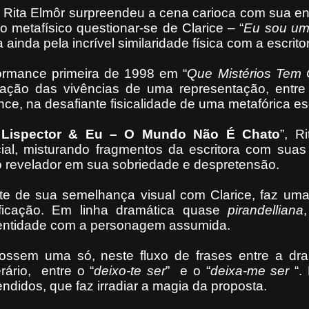
 Rita Elmôr surpreendeu a cena carioca com sua e
 metafísico questionar-se de Clarice – “
Eu sou um 
 ainda pela incrível similaridade física com a escrito
formance primeira de 1998 em “
Que Mistérios Tem
ização das vivências de uma representação, entre
ce, na desafiante fisicalidade de uma metafórica esc
e Lispector & Eu – O Mundo Não É Chato
”, R
cial, misturando fragmentos da escritora com suas
o revelador em sua sobriedade e despretensão.
nte de sua semelhança visual com Clarice, faz um
ificação. Em linha dramática quase
pirandelliana
dentidade com a personagem assumida.
fossem uma só, neste fluxo de frases entre a dra
rário,
entre o “
deixo-te ser
”
e o “
deixa-me ser
“. 
ndidos, que faz irradiar a magia da proposta.