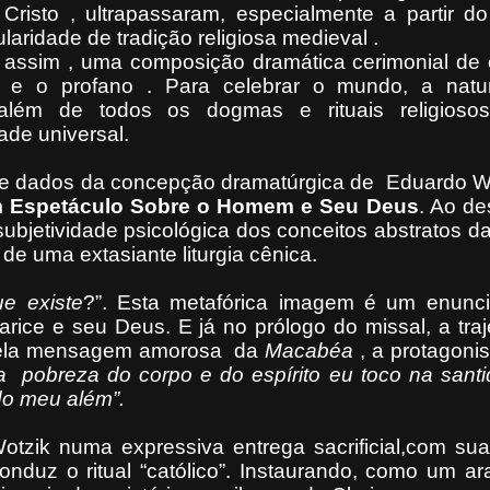
 Cristo , ultrapassaram, especialmente a partir d
laridade de tradição religiosa medieval .
assim , uma composição dramática cerimonial de 
ro e o profano . Para celebrar o mundo, a natu
além de todos os dogmas e rituais religioso
ade universal.
de dados da concepção dramatúrgica de
Eduardo W
Um Espetáculo Sobre o Homem e Seu
Deus
. Ao de
 subjetividade psicológica dos conceitos abstratos d
 de uma extasiante liturgia cênica.
e existe
?”. Esta metafórica imagem é um enunc
ice e seu Deus. E já no prólogo do missal, a traj
 pela mensagem amorosa
da
Macabéa
, a protagonis
a
pobreza do corpo e do espírito eu toco na sant
do meu além”.
otzik numa expressiva entrega sacrificial,com sua
onduz o ritual “católico”. Instaurando, como um ar