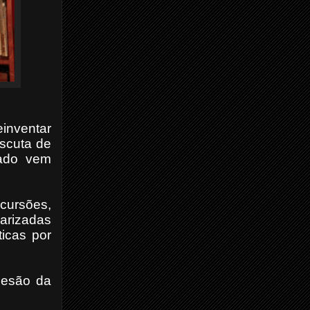
einventar
scuta de
izado vem
ncursões,
larizadas
ticas por
desão da