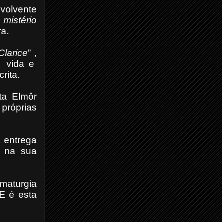
nvolvente
mistério
ra.
Clarice
” ,
vida e
rita.
ita Elmôr
 próprias
a entrega
, na sua
maturgia
E é esta