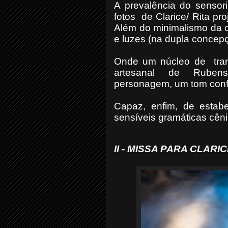
A prevalência do sensor
fotos
de Clarice/ Rita pr
Além do minimalismo
da 
e luzes (na dupla concep
Onde um núcleo de
tra
artesanal
de
Rubens
personagem, um tom conf
Capaz, enfim, de estabe
sensíveis gramáticas cên
II - MISSA PARA CLA