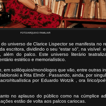
FOTO/ARQUIVO FAMILIAR
 do universo de Clarice Lispector se manifesta no r
 escritora, dividindo o seu “estar só”, na visível
e
o, além do palco. Este universo literário teatral
ntário estético e memorialístico.
, em solilóquios/monólogos que vão, entre outras
i
Jablonski a Rita Elmôr . Passando, ainda, por singu
cro/ritualística por Eduardo Wotzik , ora lírico/poé
a tanto no aplauso do público como na cúmplice a
enações
estão de volta aos palcos cariocas.