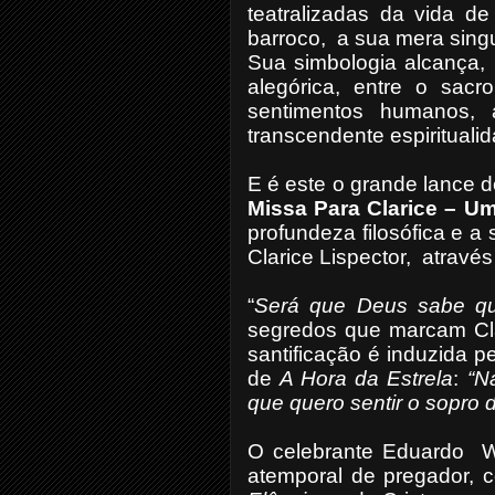
teatralizadas da vida de
barroco,
a sua mera singu
Sua simbologia alcança,
alegórica, entre o sac
sentimentos humanos, 
transcendente espiritualid
E é este o grande lance 
Missa Para Clarice – 
profundeza filosófica e a
Clarice Lispector,
através
“
Será que Deus sabe qu
segredos que marcam Clar
santificação é induzida
de
A Hora da Estrela
:
“N
que quero sentir o sopro 
O celebrante Eduardo
W
atemporal de pregador, c