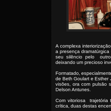
A complexa interiorização
a presença dramatúrgica da
seu silêncio pelo
outr
deixando um precioso inve
Formatado, especialmente
de Beth Goulart
e Esther 
visões, ora com pulsão sa
Delson Antunes.
Com vitoriosa
trajetóri
crítica, duas destas enc