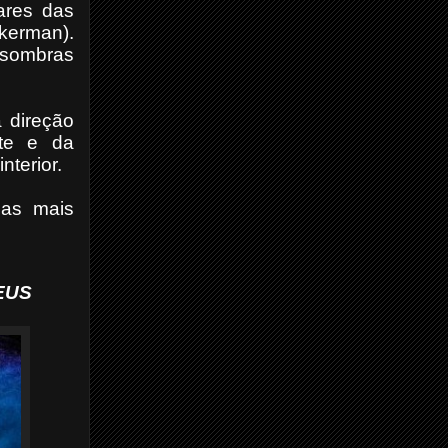
ares das
Akerman).
e sombras
a direção
ete e da
nterior.
das mais
EUS