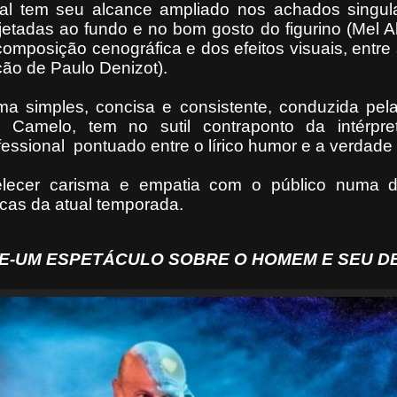
ial tem seu alcance ampliado nos achados singul
ojetadas ao fundo e no bom gosto do figurino (Mel 
composição cenográfica e dos efeitos visuais, entr
ção de Paulo Denizot).
ma simples, concisa e consistente, conduzida pel
 Camelo, tem no sutil contraponto da intérpr
essional
pontuado entre o lírico humor e a verdade i
lecer carisma e
empatia com o público numa 
icas da atual temporada.
RICE-UM ESPETÁCULO SOBRE O HOMEM E SEU D