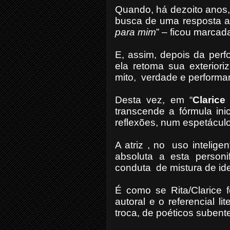
Quando, há dezoito anos,
busca de uma resposta ao
para mim
” – ficou marcada
E, assim, depois da per
ela retoma sua exterior
mito,
verdade e performan
Desta vez, em “
Claric
transcende a fórmula ini
reflexões, num espetácul
A atriz , no
uso intelige
absoluta a esta person
conduta
de mistura de i
É como se Rita/Clarice 
autoral e o referencial lite
troca, de poéticos subente