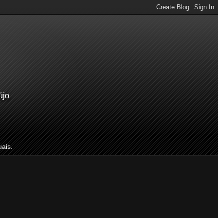
uais.