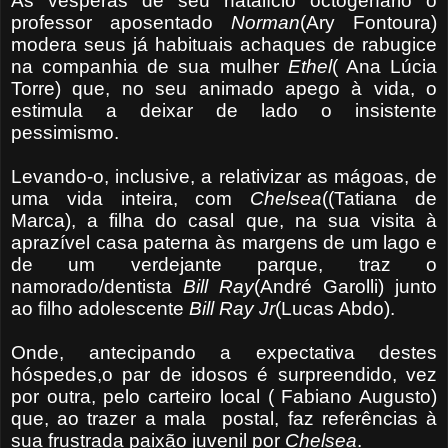
Às vésperas de seu natalício octogenário o
professor aposentado
Norman
(Ary Fontoura)
modera seus já habituais achaques de rabugice
na companhia de sua mulher
Ethel
( Ana Lúcia
Torre) que, no seu animado apego à vida, o
estimula a deixar de lado o insistente
pessimismo.
Levando-o, inclusive, a relativizar as mágoas, de
uma vida inteira, com
Chelsea
((Tatiana de
Marca), a filha do casal que, na sua visita à
aprazível casa paterna às margens de um lago e
de um verdejante parque, traz o
namorado/dentista
Bill
Ray
(André Garolli) junto
ao filho adolescente
Bill Ray Jr
(Lucas Abdo).
Onde, antecipando a expectativa destes
hóspedes,o par de idosos é surpreendido, vez
por outra, pelo carteiro local ( Fabiano Augusto)
que, ao trazer a mala postal, faz referências à
sua frustrada paixão juvenil por
Chelsea
.