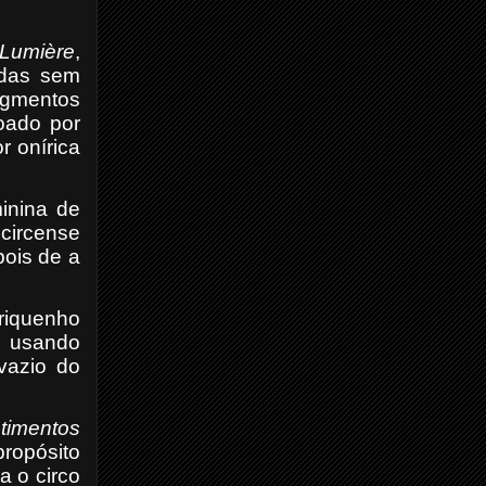
Lumière
,
adas sem
agmentos
oado por
 onírica
inina de
circense
pois de a
riquenho
, usando
vazio do
timentos
ropósito
a o circo