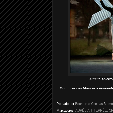
Aurélia Thierr
(
Murmures des Murs está disponibil
Postado por
Escrituras Cenicas
às
ma
Marcadores:
AURÉLIA THIERRÉE
,
CR