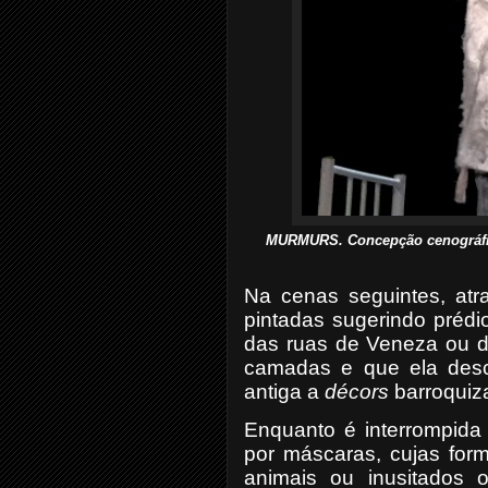
MURMURS. Concepção cenográfic
Na cenas seguintes, atr
pintadas sugerindo prédi
das ruas de Veneza ou de
camadas e que ela des
antiga a
décors
barroquiz
Enquanto é interrompida
por máscaras, cujas fo
animais ou inusitados 