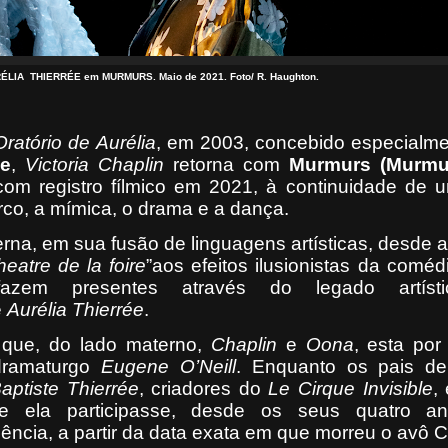
ÉLIA THIERRÉE em MURMURS. Maio de 2021. Foto/ R. Haughton.
ratório de Aurélia
, em 2003, concebido especialme
ée
,
Victoria Chaplin
retorna com
Murmurs (Murmu
 com registro fílmico em 2021, à continuidade de 
circo, a mímica, o drama e a dança.
na, em sua fusão de linguagens artísticas, desde 
heatre de la foire
”aos efeitos ilusionistas da comé
fazem presentes através do legado artíst
e
Aurélia Thierrée
.
que, do lado materno,
Chaplin
e
Oona
, esta por
dramaturgo
Eugene O’Neill
. Enquanto os pais de 
aptiste Thierrée
, criadores do
Le Cirque Invisible
,
e ela participasse, desde os seus quatro a
ência, a partir da data exata em que morreu o avô Ca