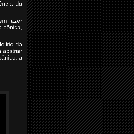
vência da
sem fazer
a cênica,
elírio da
 abstrair
pânico, a