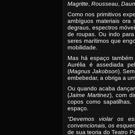
Magritte
,
Rousseau
,
Daum
Como nos primitivos expe
ambíguos materiais ora
degraus, espectros móve
de roupas. Ou indo par
seres marítimos que eng
mobilidade.
Mas há espaço também 
Aurélia é assediada pe
(
Magnus Jakobson
). Sem
embebedar, a obriga a um
Ou quando acaba dançan
(
Jaime Martinez
), com d
copos como sapatilhas,
espaço.
“Devemos violar os es
convencionais, os esquem
de sua teoria do Teatro P