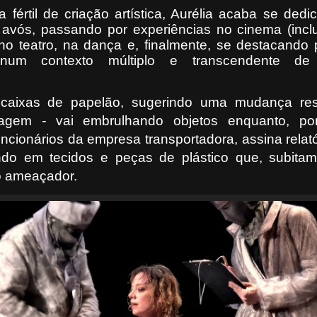
 fértil de criação artística, Aurélia acaba se ded
 avós, passando por experiências no
cinema (incl
 no teatro, na dança e, finalmente, se destacando
s num contexto múltiplo e transcendente de
caixas de papelão, sugerindo uma mudança resi
onagem
-
vai embrulhando objetos enquanto, po
uncionários da empresa transportadora, assina relat
ndo em tecidos e peças de plástico que, subitam
o ameaçador.