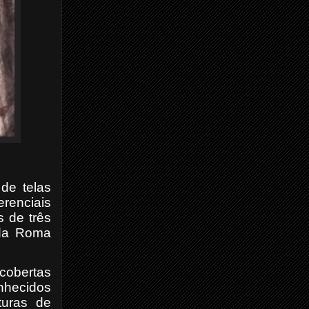
de telas
erenciais
 de três
 da Roma
cobertas
nhecidos
turas de