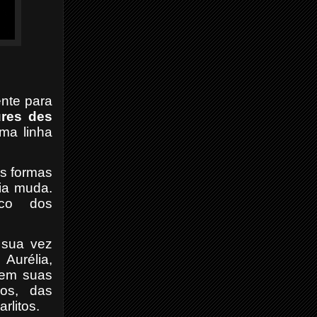
nte para
res des
uma linha
as formas
dia muda.
ico dos
 sua vez
Aurélia,
 em suas
nos, das
rlitos.