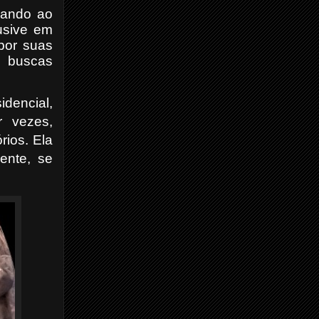
icando ao
usive em
 por suas
 buscas
dencial,
r vezes,
órios.
Ela
ente, se