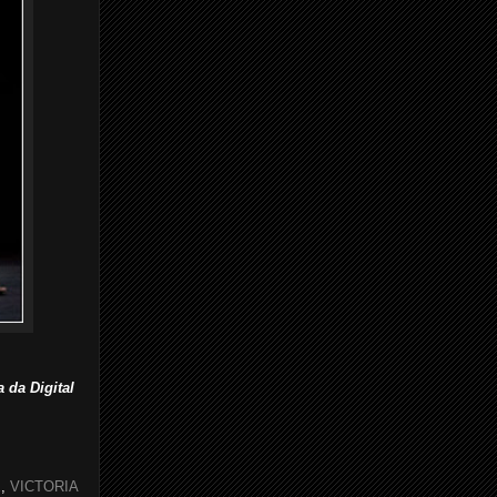
a da Digital
E
,
VICTORIA