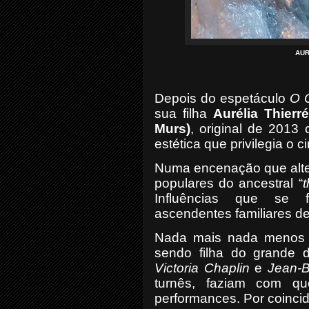
AUR
Depois do espetáculo
O O
sua filha
Aurélia Thierr
Murs)
, original de 2013
estética que privilegia o 
Numa encenação que alter
populares do ancestral “
t
Influências que se 
ascendentes
familiares d
Nada mais nada menos 
sendo filha do grande 
Victoria Chaplin
e
Jean-B
turnês, faziam com qu
performances. Por coincid