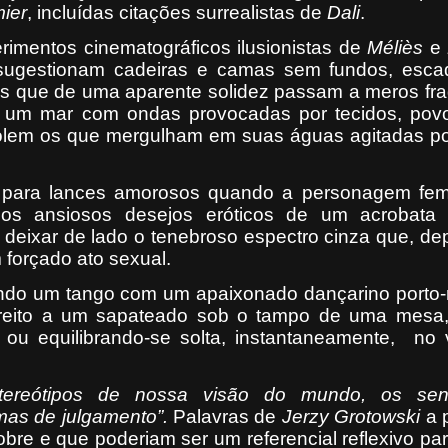
ier
, incluídas citações surrealistas de
Dali
.
rimentos cinematográficos ilusionistas de
Méliès
e
 sugestionam cadeiras e camas sem fundos, esc
is que de uma aparente solidez passam a meros fr
a um mar com ondas provocadas por tecidos, pov
olem os que mergulham em suas águas agitadas por
para lances amorosos quando a personagem fem
los ansiosos desejos eróticos de um acrobata 
 deixar de lado o tenebroso espectro cinza que, de
 forçado ato sexual.
do um tango com um apaixonado dançarino porto-
ireito a um sapateado sob o tampo de uma mesa
ou equilibrando-se solta, instantaneamente,
no 
tereótipos de nossa visão do mundo, os sen
as de julgamento”.
Palavras de
Jerzy Grotowski
a p
obre e que poderiam ser um referencial reflexivo par