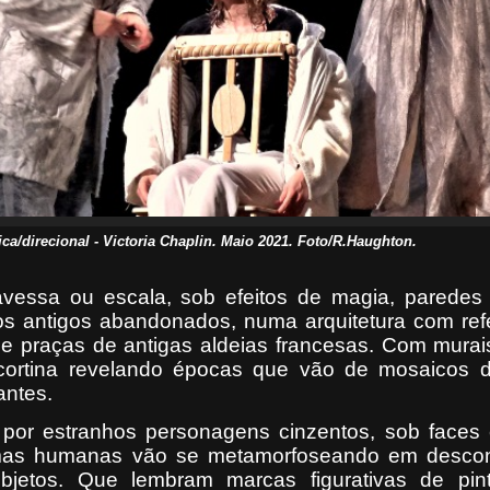
a/direcional - Victoria Chaplin. Maio 2021. Foto/R.Haughton.
avessa ou escala, sob efeitos de magia, paredes 
os antigos abandonados, numa arquitetura com ref
 praças de antigas aldeias francesas. Com murais
cortina revelando épocas que vão de mosaicos
antes.
 por estranhos personagens cinzentos, sob faces 
rmas humanas vão se metamorfoseando em desco
objetos. Que lembram marcas figurativas de pin