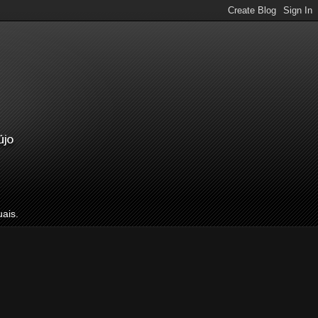
uais.