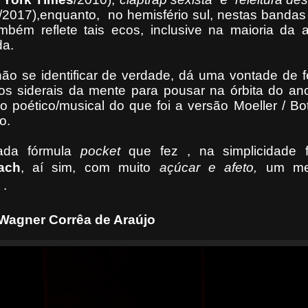
/2017),enquanto, no hemisfério sul, nestas bandas
bém reflete tais ecos, inclusive na maioria da a
da.
não se identificar de verdade, dá uma vontade de 
ços siderais da mente para pousar na órbita do a
ho poético/musical do que foi a versão Moeller / B
o.
ada fórmula
pocket
que fez , na simplicidade f
ach
, aí sim, com muito
açúcar e afeto,
um me
 .
êa de Araújo