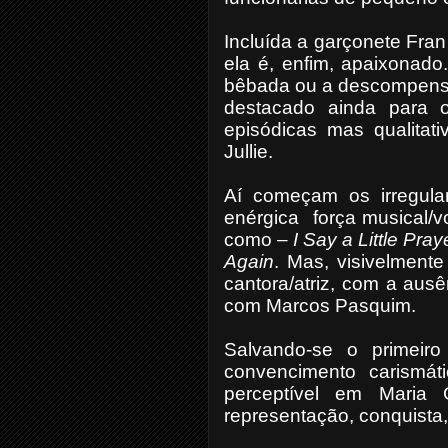
Incluída a garçonete Fran
ela é, enfim, apaixonado
bêbada ou a descompens
destacado ainda para
episódicas mas qualitat
Jullie.
Aí começam os irregula
enérgica força musical/v
como –
I Say a Little Pra
Again
. Mas, visivelment
cantora/atriz, com a ausê
com Marcos Pasquim.
Salvando-se o primeir
convencimento carismá
perceptível em Maria
representação, conquista,