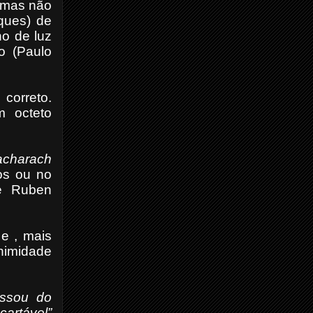
 mas não
ques) de
o de luz
o (Paulo
correto.
m octeto
acharach
os ou no
 e Ruben
e , mais
animidade
assou do
scartável”