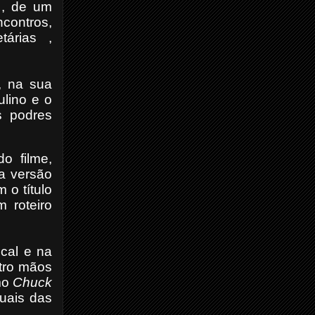
 , de um
ncontros,
tárias ,
, na sua
lino e o
s podres
o filme,
a versão
 o título
 roteiro
cal e na
tro mãos
mo
Chuck
uais das