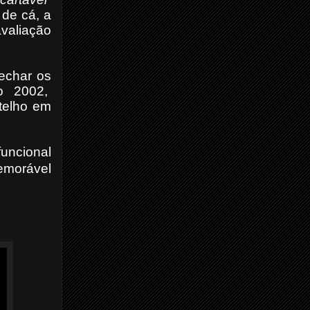
 de cá, a
valiação
fechar os
no 2002,
otelho em
uncional
morável