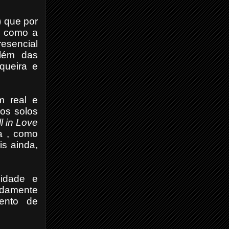
) que por
es como a
resencial
além das
queira e
m real e
mos solos
ll in Love
a , como
is ainda,
cidade e
idamente
ento de