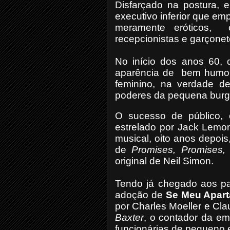
Disfarçado na postura, e
executivo inferior que em
meramente eróticos, c
recepcionistas e garçonet
No início dos anos 60, 
aparência de bem humor
feminino, na verdade de
poderes da pequena burgu
O sucesso de público, 
estrelado por Jack Lemo
musical, oito anos depois
de
Promises, Promises,
original de Neil Simon.
Tendo já chegado aos pa
adoção de
Se Meu Apart
por Charles Moeller e Cl
Baxter
, o contador da e
funcionárias de pequeno