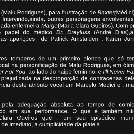
 (Malu Rodrigues), para frustração de
Baxter(
Médici
. Intervindo,ainda, outras personagens envolvent
ada enfermeira
Marge
(Maria Clara Gueiros). Com p
 o papel do médico
Dr. Dreyfuss
(André Dias),
ivas aparições de Patrick Amstalden , Karen Jun
res temperos de um primeiro elenco que só te
ocal na personificação de Malu Rodrigues, em óti
yer For You,
ao lado do naipe feminino,
e
I’ll Never Fa
e prejudicada na desproporção de contracenas del
ncia deste atributo vocal em Marcelo Medici e , ma
o pela adequação absoluta ao tempo de comi
tico em sua performance. O que é também nit
 Clara Gueiros que , em seu episódico mom
 de imediato, a cumplicidade da plateia.