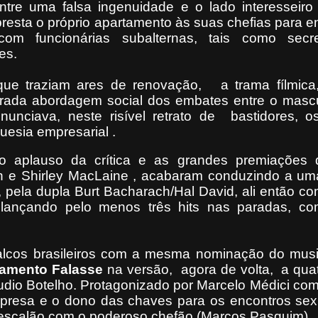
ntre uma falsa ingenuidade e o lado interesseiro
presta o próprio apartamento às suas chefias para e
om funcionárias subalternas, tais como secre
es.
que traziam ares de renovação, a trama fílmica
ada abordagem social dos embates entre o mascu
nunciava, neste risível retrato de bastidores, o
esia empresarial .
o aplauso da crítica e as grandes premiações d
n e Shirley MacLaine , acabaram conduzindo a um
, pela dupla Burt Bacharach/Hal David, ali então com
lançando pelo menos três hits nas paradas, com
lcos brasileiros com a mesma nominação do musi
amento Falasse
na versão, agora de volta, a qua
audio Botelho. Protagonizado por Marcelo Médici co
mpresa e o dono das chaves para os encontros sex
 escalão com o poderoso chefão (Marcos Pasquim).