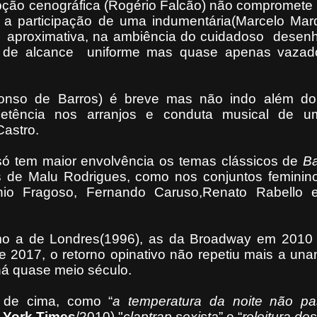
ão cenográfica (Rogério Falcão) não compromete
a participação de uma indumentária(Marcelo Mar
m aproximativa, na ambiência do cuidadoso desenh
, de alcance uniforme mas quase apenas vazad
lonso de Barros) é breve mas não indo além do 
petência nos arranjos e conduta musical de u
Castro.
só tem maior envolvência os temas clássicos de
B
 de Malu Rodrigues, como nos conjuntos feminin
onio Fragoso, Fernando Caruso,Renato Rabello
o a de Londres(1996), as da Broadway em 2010 
de 2017, o retorno opinativo não repetiu mais a un
há quase meio século.
á de cima, como “
a temperatura da noite não p
 York Times
/2010),"
claptrap sexista
” e “
releitura de