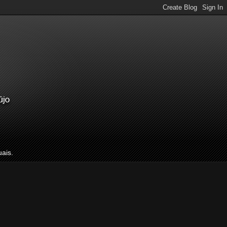
uais.