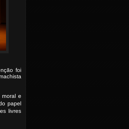
nção foi
 machista
 moral e
do papel
es livres