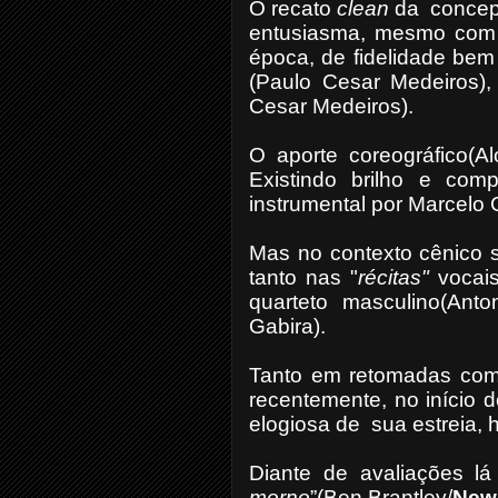
O recato
clean
da concepç
entusiasma, mesmo com 
época, de fidelidade be
(Paulo Cesar Medeiros)
Cesar Medeiros).
O aporte coreográfico(A
Existindo brilho e com
instrumental por Marcelo 
Mas no contexto cênico 
tanto nas "
récitas"
vocais
quarteto masculino(Ant
Gabira).
Tanto em retomadas com
recentemente, no início 
elogiosa de sua estreia, 
Diante de avaliações l
morno
”(Ben Brantley/
New