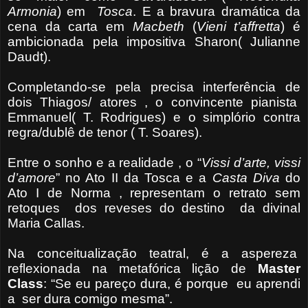
Armonia
) em
Tosca
. E a bravura dramática da
cena da carta em
Macbeth
(
Vieni t’affretta
) é
ambicionada pela impositiva Sharon( Julianne
Daudt).
Completando-se pela precisa interferência de
dois Thiagos/ atores , o convincente pianista
Emmanuel( T. Rodrigues) e o simplório contra
regra/dublê de tenor ( T. Soares).
Entre o sonho e a realidade , o “
Vissi d’arte, vissi
d’amore
” no Ato II da Tosca e a
Casta Diva
do
Ato I de Norma , representam o retrato sem
retoques dos reveses do destino da divinal
Maria Callas.
Na conceitualização teatral, é a aspereza
reflexionada na metafórica lição de
Master
Class
: “Se eu pareço dura, é porque eu aprendi
a ser dura comigo mesma”.