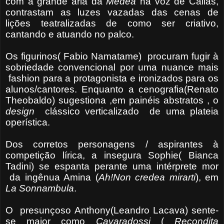
com a grande aria da
Medea
na voz de Callas,
contrastam as luzes vazadas das cenas de
lições teatralizadas de como ser criativo,
cantando e atuando no palco.
Os figurinos( Fabio Namatame) procuram fugir à
sobriedade convencional por uma nuance mais
fashion para a protagonista e ironizados para os
alunos/cantores. Enquanto a cenografia(Renato
Theobaldo) sugestiona ,em painéis abstratos , o
design
clássico verticalizado de uma plateia
operística.
Dos corretos personagens / aspirantes à
competição lírica, a insegura Sophie( Bianca
Tadini) se espanta perante uma intérprete mor
da ingênua Amina (
Ah!Non credea mirarti
), em
La
Sonnambula
.
O presunçoso Anthony(Leandro Lacava) sente-
se maior como
Cavaradossi
(
Recondita