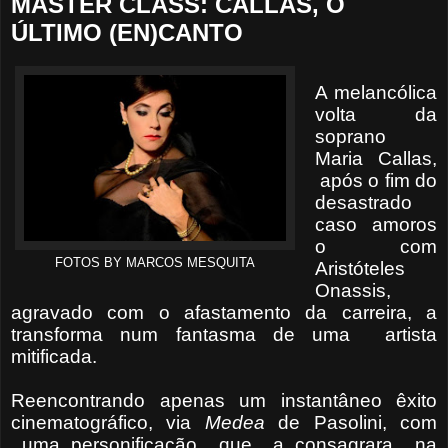
MASTER CLASS: CALLAS, O
ÚLTIMO (EN)CANTO
A melancólica
volta da
soprano
Maria Callas,
após o fim do
desastrado
caso amoros
o com
FOTOS BY MARCOS MESQUITA
Aristóteles
Onassis,
agravado com o afastamento da carreira, a
transforma num fantasma de uma artista
mitificada.
Reencontrando apenas um instantâneo êxito
cinematográfico, via
Medea
de Pasolini, com
uma personificação que a consagrara na