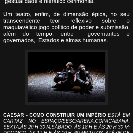
gestualidade e hierático cerimonial.
Um teatro, enfim, de dimensão épica, no seu
transcendente teor reflexivo sobre o
maquiavélico jogo político de poder e submissão,
além do tempo, entre governantes e
governados, Estados e almas humanas.
CAESAR - COMO CONSTRUIR UM IMPÉRIO
ESTÁ EM
CARTAZ NO ESPAÇO/SESC/ARENA,COPACABANA,
SEXTA,ÀS 20 H 30 M;SÁBADO, ÀS 18 H E ÁS 20 H 30 M;
DOMINGO, ÁS 17 H E ÁS 19 H. 60 MINUTOS. ATÉ 06 DE