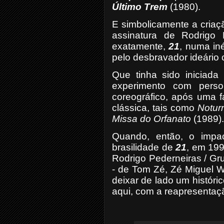
Último Trem
(1980).
E simbolicamente a criaç
assinatura de Rodrigo 
exatamente,
21
, numa in
pelo desbravador ideário 
Que tinha sido iniciada
experimento com person
coreográfico, após uma f
clássica, tais como
Notur
Missa do Orfanato
(1989).
Quando, então, o impac
brasilidade de
21
, em 199
Rodrigo Pederneiras / G
- de Tom Zé, Zé Miguel W
deixar de lado um histór
aqui, com a reapresenta