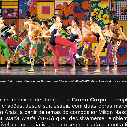
rigo Pederneiras/Concepção Coreográfica/Direcional. Maio/2026. José Luiz Pederneiras/Fo
cias mineiras de dança – o
Grupo Corpo
- comp
 criações, desde sua estreia com duas obras marc
r Araiz, a partir de temas do compositor Milton Nas
nt.
Maria Maria
(1975) que, decisivamente, emblem
ível alcance criativo, sendo sequenciada por outra t