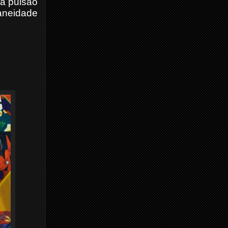
na pulsão
aneidade