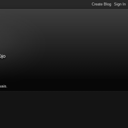
uais.