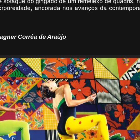
e sotaque do gingado de um remelexo de quadris, 
 corporeidade, ancorada nos avanços da contempor
agner Corrêa de Araújo