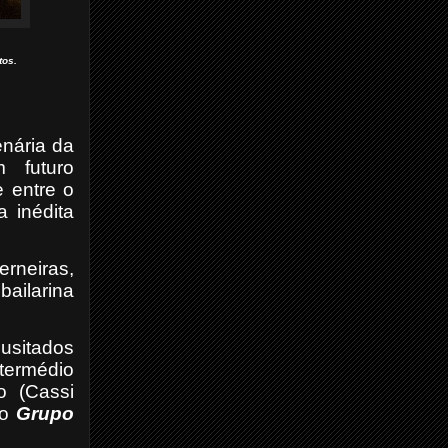
tos.
nária da
 futuro
 entre o
a inédita
rneiras,
bailarina
nusitados
termédio
o (Cassi
 o
Grupo