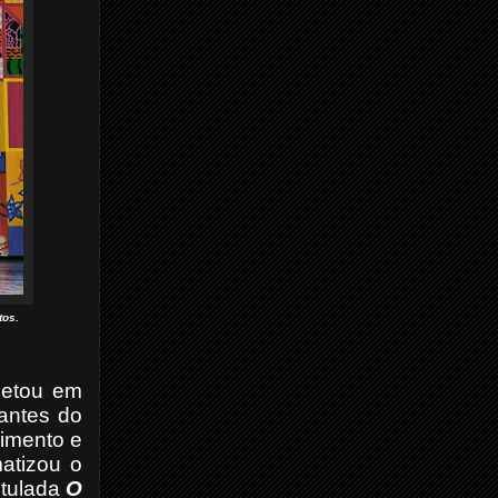
tos.
letou em
antes do
cimento e
atizou o
itulada
O