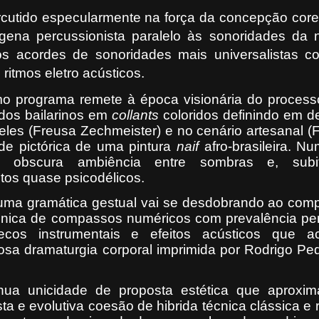
rcutido especularmente na força da concepção core
gena percussionista paralelo às sonoridades da n
s acordes de sonoridades mais universalistas con
ritmos eletro acústicos.
 programa remete à época visionária do processo
 dos bailarinos em
collants
coloridos definindo em d
deles (Freusa Zechmeister) e no cenário artesanal 
ade pictórica de uma pintura
naif
afro-brasileira. N
em obscura ambiência entre sombras e, subi
tos quase psicodélicos.
uma gramática gestual vai se desdobrando ao com
ifônica de compassos numéricos com prevalência pe
ecos instrumentais e efeitos acústicos que a
osa dramaturgia corporal imprimida por Rodrigo Pe
nua unicidade de proposta estética que aproxi
sta e evolutiva coesão de hibrida técnica clássica e 