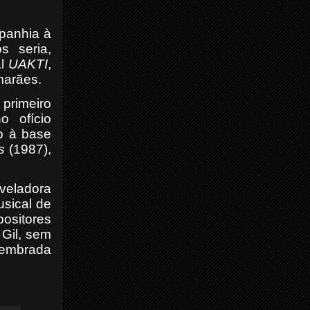
mpanhia à
s seria,
al
UAKTI
,
marães.
primeiro
o ofício
do à base
s
(1987),
veladora
usical de
ositores
 Gil, sem
 lembrada