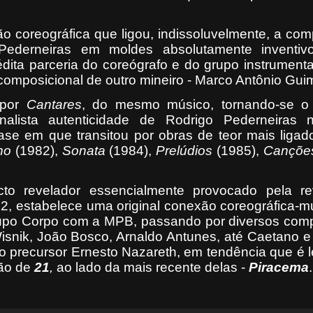
ão coreográfica que ligou, indissoluvelmente, a co
Pederneiras em moldes absolutamente inventivo
édita parceria do coreógrafo e do grupo instrument
composicional de outro mineiro - Marco Antônio Gui
 por
Cantares
, do mesmo músico, tornando-se o 
alista autenticidade de Rodrigo Pederneiras n
ase em que transitou por obras de teor mais liga
no
(1982),
Sonata
(1984),
Prelúdios
(1985),
Cançõe
to revelador essencialmente provocado pela re
2, estabelece uma original conexão coreográfica-m
rupo Corpo com a MPB, passando por diversos comp
isnik, João Bosco, Arnaldo Antunes, até Caetano e
ico precursor Ernesto Nazareth, em tendência que é
ção de
21
,
ao lado da mais recente delas -
Piracema
.