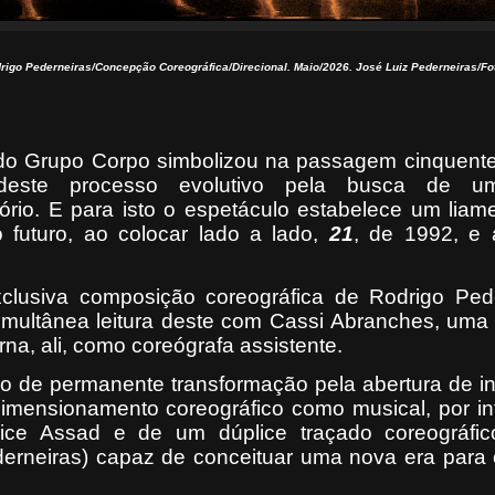
rigo Pederneiras/Concepção Coreográfica/Direcional. Maio/2026. José Luiz Pederneiras/Fo
do Grupo Corpo simbolizou na passagem cinquente
deste processo evolutivo pela busca de um
io. E para isto o espetáculo estabelece um liame
 futuro, ao colocar lado a lado,
21
, de 1992, e 
lusiva composição coreográfica de Rodrigo Pede
multânea leitura deste com Cassi Abranches, uma 
rna, ali, como coreógrafa assistente.
co de permanente transformação pela abertura de i
imensionamento coreográfico como musical, por in
arice Assad e de um dúplice traçado coreográfic
erneiras) capaz de conceituar uma nova era para