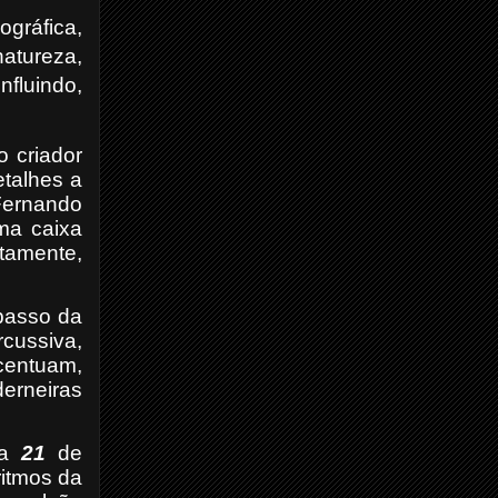
ográfica,
atureza,
fluindo,
 criador
etalhes a
(Fernando
uma caixa
tamente,
passo da
rcussiva,
centuam,
derneiras
ma
21
de
ritmos da