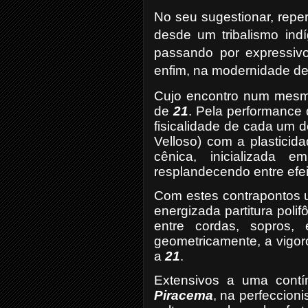
No seu sugestionar, repe
desde um tribalismo indí
passando por expressivo
enfim, na modernidade de 
Cujo encontro num mesmo
de
21
. Pela performance
fisicalidade de cada um 
Velloso) com a plasticid
cênica, inicializada 
resplandecendo entre efei
Com estes contrapontos 
energizada partitura pol
entre cordas, sopros, 
geometricamente, a vigor
a
21
.
Extensivos a uma contí
Piracema
, na perfeccioni