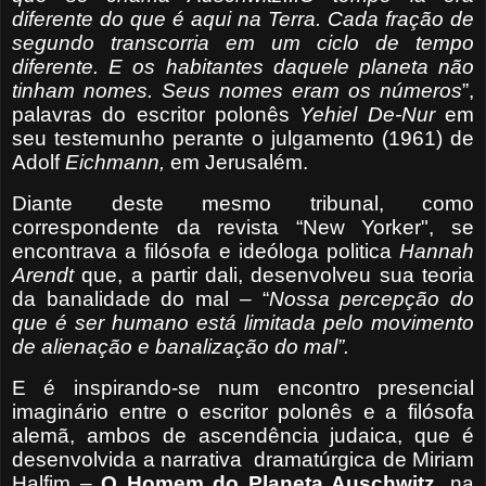
diferente do que é aqui na Terra. Cada fração de
segundo transcorria em um ciclo de tempo
diferente. E os habitantes daquele planeta não
tinham nomes. Seus nomes eram os números
”,
palavras do escritor polonês
Yehiel De-Nur
em
seu testemunho perante o julgamento (1961) de
Adolf
Eichmann,
em Jerusalém.
Diante deste mesmo tribunal, como
correspondente da revista “New Yorker", se
encontrava a filósofa e ideóloga politica
Hannah
Arendt
que, a partir dali, desenvolveu sua teoria
da banalidade do mal – “
Nossa percepção do
que é ser humano está limitada pelo movimento
de alienação e banalização do mal”.
E é inspirando-se num encontro presencial
imaginário entre o escritor polonês e a filósofa
alemã, ambos de ascendência judaica, que é
desenvolvida a narrativa
dramatúrgica de Miriam
Halfim –
O Homem do Planeta Auschwitz
, na