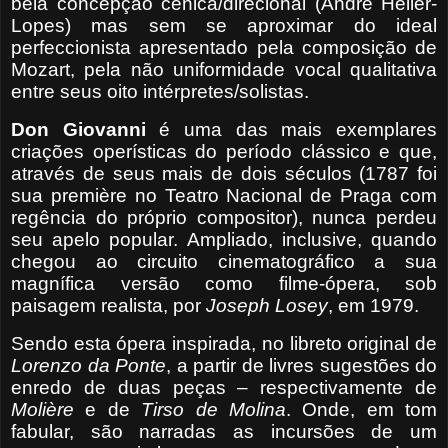
bela concepção cênica/direcional (André Heller-
Lopes) mas sem se aproximar do ideal
perfeccionista apresentado pela composição de
Mozart, pela não uniformidade vocal qualitativa
entre seus oito intérpretes/solistas.
Don Giovanni
é uma das mais exemplares
criações operísticas do período clássico e que,
através de seus mais de dois séculos (1787 foi
sua première no Teatro Nacional de Praga com
regência do próprio compositor), nunca perdeu
seu apelo popular. Ampliado, inclusive, quando
chegou ao circuito cinematográfico a sua
magnífica versão como filme-ópera, sob
paisagem realista, por
Joseph Losey
, em 1979.
Sendo esta ópera inspirada, no libreto original de
Lorenzo
da Ponte
, a partir de livres sugestões do
enredo de duas peças – respectivamente de
Molière
e de
Tirso de Molina
. Onde, em tom
fabular, são narradas as incursões de um