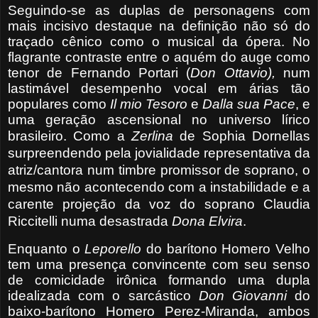
Seguindo-se as duplas de personagens com
mais incisivo destaque na definição não só do
traçado cênico como o musical da ópera. No
flagrante contraste entre o aquém do auge como
tenor de Fernando Portari (
Don Ottavio),
num
lastimável desempenho vocal em árias tão
populares como
Il mio Tesoro
e
Dalla sua Pace
, e
uma geração ascensional no universo lírico
brasileiro.
Como a
Zerlina
de Sophia Dornellas
surpreendendo pela jovialidade representativa da
atriz/cantora num timbre promissor de soprano, o
mesmo não acontecendo com a instabilidade e a
carente
projeção da voz do
soprano
Claudia
Riccitelli numa desastrada
Dona Elvira
.
Enquanto o
Leporello
do barítono Homero Velho
tem uma presença convincente com seu senso
de comicidade irônica formando uma dupla
idealizada com o sarcástico
Don
Giovanni
do
baixo-barítono Homero Perez-Miranda, ambos