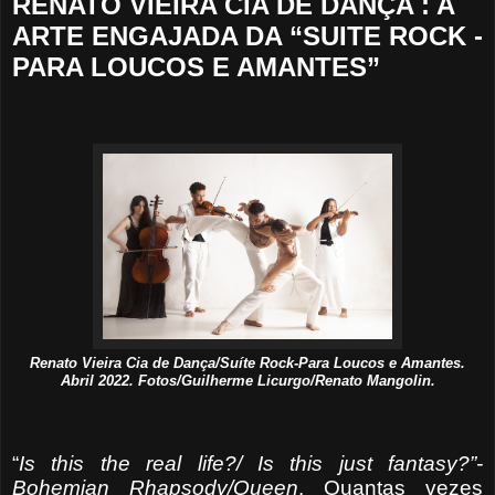
RENATO VIEIRA CIA DE DANÇA : A
ARTE ENGAJADA DA “SUITE ROCK -
PARA LOUCOS E AMANTES”
Renato Vieira Cia de Dança/Suíte Rock-Para Loucos e Amantes.
Abril 2022. Fotos/Guilherme Licurgo/Renato Mangolin.
“
Is this the real life?/ Is this just fantasy?”-
Bohemian
Rhapsody/Queen
.
Quantas vezes