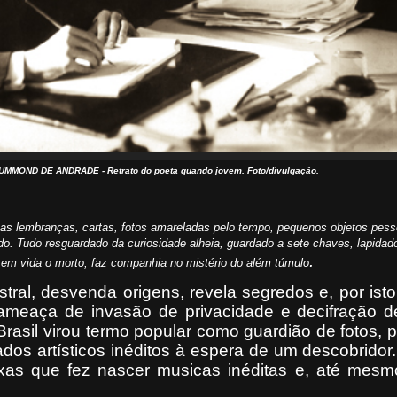
MOND DE ANDRADE - Retrato do poeta quando jovem. Foto/divulgação.
has lembranças, cartas, fotos amareladas pelo tempo, pequenos objetos pes
cado. Tudo resguardado da curiosidade alheia, guardado a sete chaves, lapid
.
 em vida o morto, faz companhia no mistério do além túmulo
tral, desvenda origens, revela segredos e, por is
meaça de invasão de privacidade e decifração de 
Brasil virou termo popular como guardião de fotos, pa
gados artísticos inéditos à espera de um descobrido
as que fez nascer musicas inéditas e, até mesmo