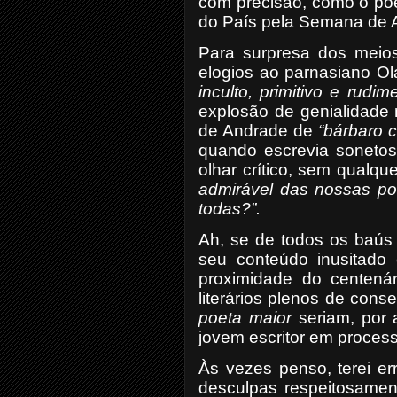
com precisão, como o poe
do País pela Semana de 
Para surpresa dos meios l
elogios ao parnasiano Ola
inculto, primitivo e rudim
explosão de genialidade
de Andrade de
“bárbaro c
quando escrevia sonetos
olhar crítico, sem qualqu
admirável das nossas po
todas?”.
Ah, se de todos os baús 
seu conteúdo inusitado 
proximidade do centen
literários plenos de con
poeta maior
seriam, por 
jovem escritor em proces
Às vezes penso, terei e
desculpas respeitosamen