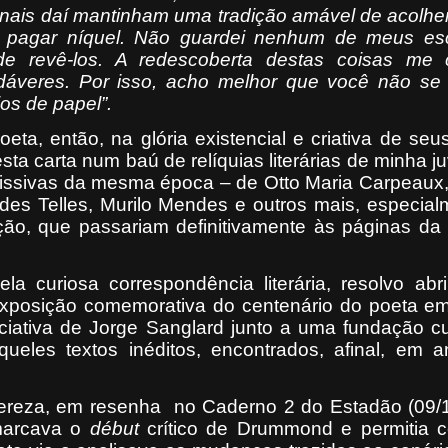
ornais daí mantinham uma tradição amável de acolhe
 pagar níquel. Não guardei nenhum de meus esc
de revê-los. A redescoberta destas coisas me 
dáveres. Por isso, acho melhor que você não se
os de papel”.
eta, então, na glória existencial e criativa de seu
sta carta num baú de relíquias literárias de minha j
issivas da mesma época – de Otto Maria Carpeaux,
es Telles, Murilo Mendes e outros mais, especial
ção, que passariam definitivamente às páginas da l
la curiosa correspondência literária, resolvo abr
xposição comemorativa do centenário do poeta em
iciativa de Jorge Sanglard junto a uma fundação cu
ueles textos inéditos, encontrados, afinal, em a
Sereza, em resenha
no Caderno 2 do Estadão (09/1
marcava o
début
crítico de Drummond e permitia c