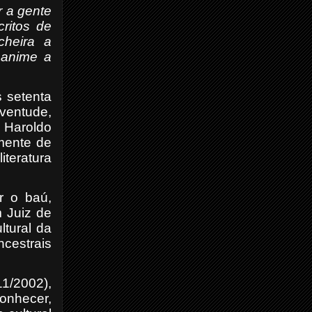
r a gente
ritos de
cheira a
 anime a
s setenta
uventude,
 Haroldo
mente de
iteratura
ir o baú,
 Juiz de
ltural da
ncestrais
1/2002),
onhecer,