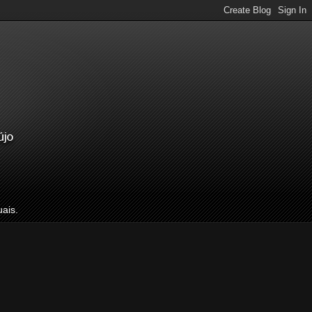
uais.