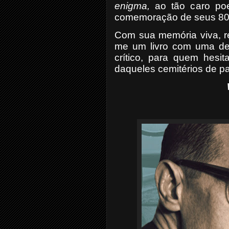
enigma,
ao tão caro poe
comemoração de seus 80 a
Com sua memória viva, r
me um livro com uma ded
crítico, para quem hesi
daqueles cemitérios de pa