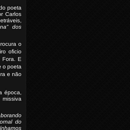
do poeta
or Carlos
tráveis,
ana” dos
rocura o
o oficio
e Fora. E
e o poeta
ira e não
a época,
missiva
aborando
ornal do
Tínhamos