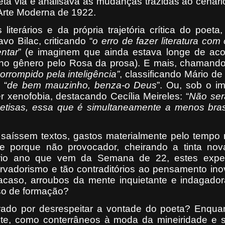
ta via e analisava as mudanças trazidas ao cenário
Arte Moderna de 1922.
iterários e da própria trajetória crítica do poeta
vo Bilac, criticando “
o erro de fazer literatura com 
entar
” (e imaginem que ainda estava longe de aco
 no gênero pelo Rosa da prosa). E mais, chamand
orrompido pela inteligência”
, classificando Mário d
 “
de bem mauzinho, benza-o Deus
”. Ou, sob o i
er xenofobia, destacando Cecília Meireles: “
Não ser
etisas, essa que é simultaneamente a menos brasi
saíssem textos, gastos materialmente pelo tempo 
e porque não provocador, cheirando a tinta nov
ário ano que vem da Semana de 22, estes expe
servadorismo e tão contraditórios ao pensamento in
acaso, arroubos da mente inquietante e indagado
so de formação?
rrado por desrespeitar a vontade do poeta? Enqua
te, como conterrâneos à moda da mineiridade e 