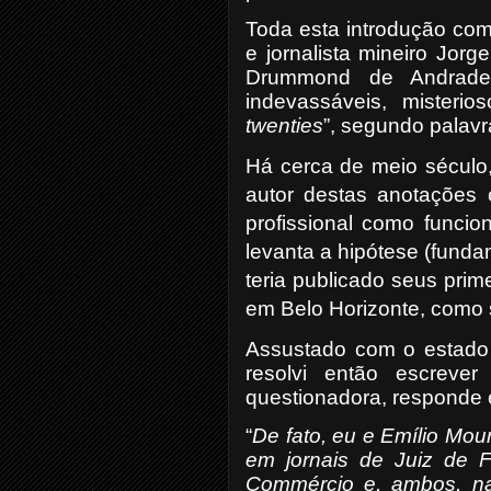
Toda esta introdução com
e jornalista mineiro Jor
Drummond de Andrad
indevassáveis, misteri
twenties
”, segundo palavr
Há cerca de meio século
autor destas anotações e
profissional como funcio
levanta a hipótese (fund
teria publicado seus prim
em Belo Horizonte, como 
Assustado com o estado 
resolvi então escreve
questionadora, responde e
“
De fato, eu e Emílio Mo
em jornais de Juiz de F
Commércio e, ambos, na