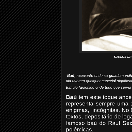
CARLOS DRUM
Baú
, recipiente onde se guardam vel
dia tiveram qualquer especial signifi
túmulo faraônico onde tudo que servia
Baú
tem este toque ances
representa sempre uma a
enigmas,
incógnitas. No 
textos, depositário de le
famoso baú do Raul Seix
polêmicas.