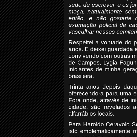
sede de escrever, e os j
moça, naturalmente sem
então, e não gostaria 
exumação policial de ca
vasculhar nesses cemitéri
Respeitei a vontade do po
anos. E deixei guardada e
convivendo com outras m
de Campos, Lygia Fagund
iniciantes de minha gera
brasileira.
Trinta anos depois daque
oferecendo-a para uma e
Fora onde, através de in
cidade, são revelados aq
alfarrábios locais.
Para Haroldo Ceravolo 
isto emblematicamente 