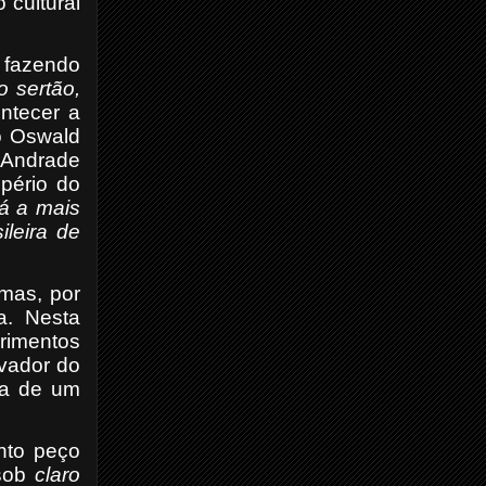
 cultural
, fazendo
o sertão,
ntecer a
o Oswald
e Andrade
mpério do
á a mais
leira de
mas, por
a. Nesta
rimentos
ovador do
ra de um
nto peço
sob
claro