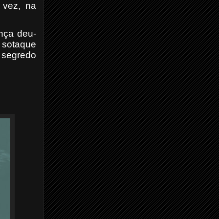
 vez, na
nça deu-
 sotaque
 segredo