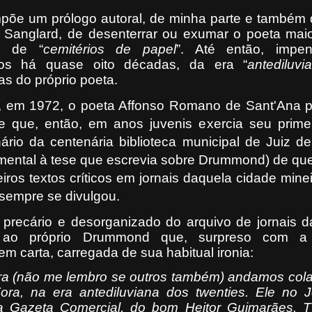
põe um prólogo autoral, de minha parte e também 
ge Sanglard, de desenterrar ou exumar o poeta mai
e de “
cemitérios de papel
”. Até então, impene
osos há quase oito décadas, da era “
antediluvi
as do próprio poeta.
, em 1972, o poeta Affonso Romano de Sant'A
na p
 que, então, em anos juvenis exercia seu primeir
nário da centenária biblioteca municipal de Juiz d
amental à tese que escrevia sobre Drummond) de qu
eiros textos críticos em jornais daquela cidade mine
sempre se divulgou.
precário e desorganizado do arquivo de jornais d
r ao próprio Drummond que, surpreso com a 
m carta, carregada de sua habitual ironia:
ura (não me lembro se outros também) andamos col
ora, na era antediluviana dos twenties. Ele no J
 Gazeta Comercial, do bom Heitor Guimarães. 