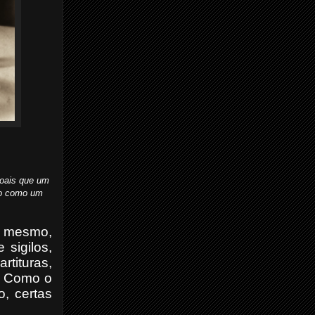
soais que um
ado como um
to mesmo,
sigilos,
rtituras,
r. Como o
, certas