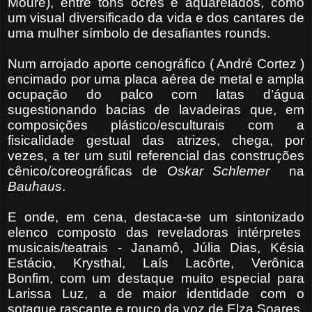
Moure), entre tons ocres e aquarelados, como
um visual diversificado da vida e dos cantares de
uma mulher símbolo de desafiantes rounds.
Num arrojado aporte cenográfico ( André Cortez )
encimado por uma placa aérea de metal e ampla
ocupação do palco com latas d’água
sugestionando bacias de lavadeiras que, em
composições plástico/esculturais com a
fisicalidade gestual das atrizes, chega, por
vezes, a ter um sutil referencial das construções
cênico/coreográficas de
Oskar Schlemer
na
Bauhaus
.
E onde, em cena, destaca-se um sintonizado
elenco composto das reveladoras intérpretes
musicais/teatrais - Janamô, Júlia Dias, Késia
Estácio, Krysthal, Laís Lacôrte, Verônica
Bonfim,
com um destaque muito especial para
Larissa Luz, a de maior identidade com o
sotaque rascante e rouco da voz de Elza Soares.