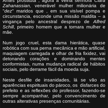
Antes prostituta , agora a velha senhora
Clara
Zahanassian,
venerável mulher milionária de
"
dez
" maridos que , em sua visível pompa e
circunstancia, esconde uma missão maldita – a
vingança pelo ancestral desprezo de
Alfred
Schill
, primeiro homem que a tornara mulher e
mãe.
Num jogo cruel, esta dama hierática, quase
robótica com sua perna mecânica e mão artificial,
maquiagem carregada e olhar de fria fixidez, vai
detonando corações e dominando mentes
conformistas, numa mudança radical de hábitos
sociais, pelo derrame fácil da moeda suja.
Neste desfile de insanidades, lá se vão as
aparências espirituais do pároco, os
disfarces do
prefeito e as reflexões do professor, fazendo-se
sempre acompanhar, pelo convencimento de
outras alterativas presenças comunitárias.