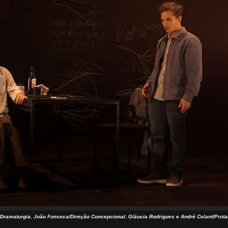
ramaturgia. João Fonseca/Direção Concepcional. Gláucia Rodrigues e André Celant/Prota