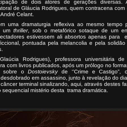
icipação de dois atores de gerações diversas.
toral de Gláucia Rodrigues, quem contracena com 
 André Celant.
om uma dramaturgia reflexiva ao mesmo tempo 
de um
thriller
, sob o metafórico sotaque de um en
pectadores estivessem ali absortos apenas para
 ficcional, pontuada pela melancolia e pela solidã
s.
laúcia Rodrigues), professora universitária de 
tora com livros publicados, após um prólogo no form
a sobre o
Dostoievsky
de ‘’Crime e Castigo”, 
desdobrado em assassino, junto à revelação do di
câncer terminal sinalizando, aqui, através destes f
o sequencial mistério desta
trama dramática.