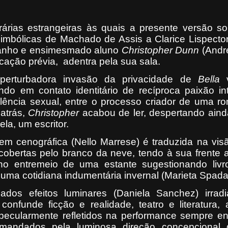
terárias estrangeiras às quais a presente versão s
imbólicas de Machado de Assis a Clarice Lispector
tranho e ensimesmado aluno
Christopher Dunn
(André
rcação prévia,
adentra pela sua sala.
perturbadora invasão da privacidade de
Bella
v
do em contato identitário de recíproca paixão int
ência sexual, entre o processo criador de uma ro
 atrás,
Christopher
acabou de ler, despertando aind
la, um escritor.
m cenográfica (Nello Marrese) é traduzida na visã
cobertas pelo branco da neve, tendo à sua frente 
no entremeio de uma estante sugestionando livro
uma cotidiana indumentária invernal (Marieta Spada
cados efeitos luminares (Daniela Sanchez) irra
confunde ficção e realidade, teatro e literatura, 
Especularmente refletidos na performance sempre e
comandados pela luminosa direção concepcional