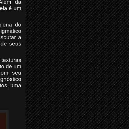
 Além da
ela é um
plena do
igmático
escutar a
o de seus
texturas
ato de um
com seu
agnóstico
atos, uma