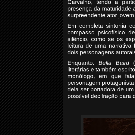
Carvalho, tendo a part
presença da maturidade a
surpreendente ator jovem
Em completa sintonia c
compasso psicofísico 
silêncio, como se os es
leitura de uma narrativa
dois personagens autorai
Enquanto
, Bella Baird
(G
literárias e também escri
monólogo, em que fal
personagem protagonista 
dela ser portadora de um 
possível decifração para 