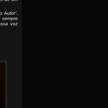
o Autor”,
á sempre
essa voz