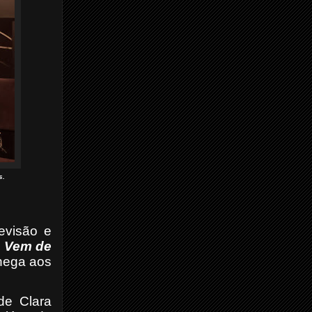
s.
evisão e
 Vem de
hega aos
de Clara