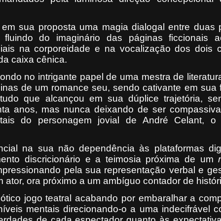
 em sua proposta uma magia dialogal entre duas p
, fluindo do imaginário das páginas ficcionais 
ais na corporeidade e na vocalização dos dois c
da caixa cênica.
ndo no intrigante papel de uma mestra de literatur
ginas de um romance seu, sendo cativante em sua 
tudo que alcançou em sua dúplice trajetória, sen
enta anos, mas nunca deixando de ser compassiv
tais do personagem jovial de André Celant, o
ncial na sua não dependência às plataformas digi
ento discricionário e a teimosia próxima de um
mpressionando pela sua representação verbal e ges
um ator, ora próximo a um ambíguo contador de histór
ótico jogo teatral acabando por embaralhar a com
níveis mentais direcionando-o a uma indecifrável 
erdades de cada espectador quanto às expectativ