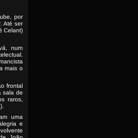
oube, por
. Até ser
 Celant)
á, num
electual.
mancista
a mais o
o frontal
a sala de
s raros,
).
diam uma
alegria e
nvolvente
 de João