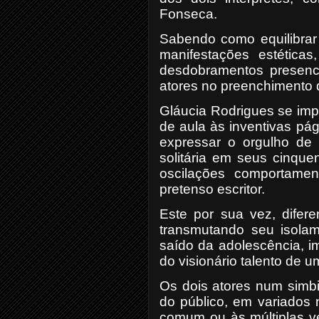
Fonseca.
Sabendo como equilibrar
manifestações estéticas
desdobramentos presenci
atores no preenchimento 
Gláucia Rodrigues se impo
de aula às inventivas pá
expressar o orgulho de 
solitária em seus cinqu
oscilações comportamen
pretenso escritor.
Este por sua vez, difere
transmutando seu isolam
saído da adolescência, i
do visionário talento de 
Os dois atores num simbi
do público, em variados 
comum ou às múltiplas v