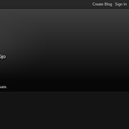
uais.