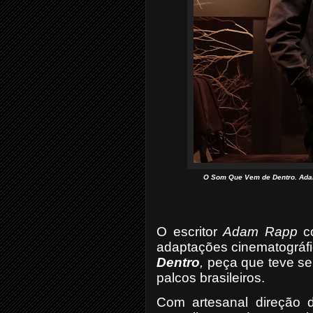
O Som Que Vem de Dentro. Adam
O escritor
Adam Rapp
co
adaptações cinematográ
Dentro
,
peça que teve se
palcos brasileiros.
Com artesanal direção 