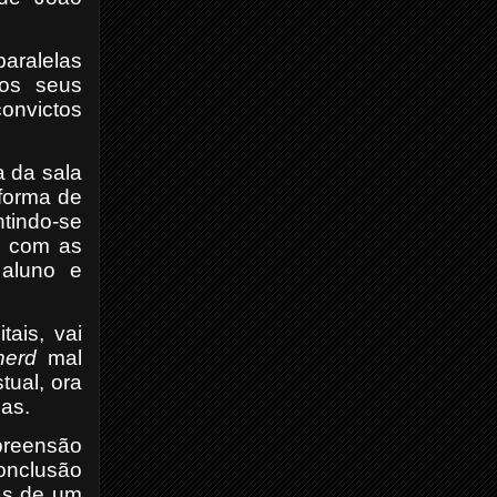
aralelas
aos seus
onvictos
a da sala
forma de
tindo-se
a com as
 aluno e
tais, vai
nerd
mal
tual, ora
ias.
preensão
conclusão
as de um