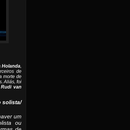
a Holanda
,
ceiros de
a morte de
 Aliás, foi
e
Rudi van
solista/
 haver um
lista ou
ormas de