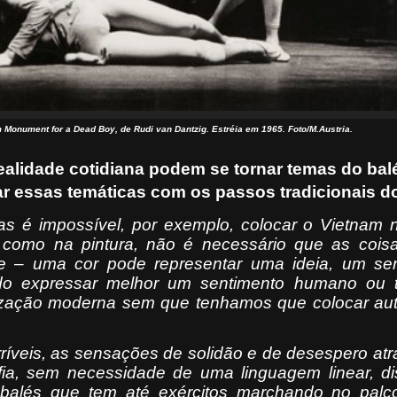
Monument for a Dead Boy, de Rudi van Dantzig. Estréia em 1965. Foto/M.Austria.
alidade cotidiana podem se tornar temas do bal
ar essas temáticas com os passos tradicionais d
s é impossível, por exemplo, colocar o Vietnam n
É como na pintura, não é necessário que as cois
te – uma cor pode representar uma ideia, um sen
o expressar melhor um sentimento humano ou 
ilização moderna sem que tenhamos que colocar au
rríveis, as sensações de solidão e de desespero at
ia, sem necessidade de uma linguagem linear, dis
 balés que tem até exércitos marchando no palc