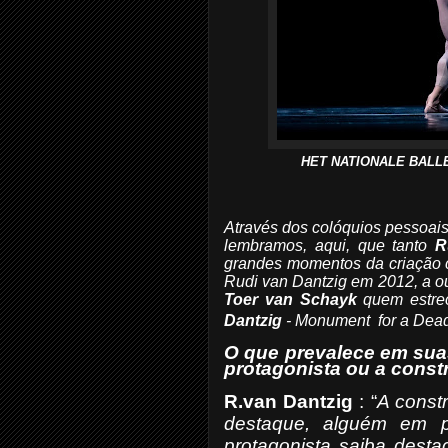
HET NATIONALE BALLET.
Através dos colóquios pessoais
lembramos, aqui, que tanto
R
grandes momentos da criação c
Rudi van Dantzig
em 2012, a out
Toer van Schayk
quem estreo
Dantzig
-
Monument for a Dea
O que prevalece em sua
protagonista ou a cons
R.van Dantzig
: “
A const
destaque, alguém em pr
protagonista saiba destac