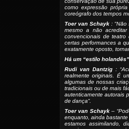
conservação de sua purez
como expressão própria
coreógrafo dos tempos m
Toer van Schayk
: "Não 
mesmo a não acreditar e
convencionais de teatr
certas performances a qu
exatamente oposto, torna
Há um “estilo holandês
Rudi van Dantzig
: “Acr
realmente originais. É 
algumas de nossas criaçõ
tradicionais ou de mais 
autenticamente autorais 
de dança”.
Toer van Schayk
– “Pod
enquanto, ainda bastante 
estamos assimilando, di