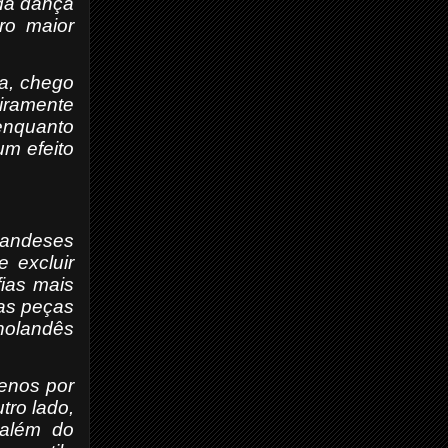
 da dança
ro maior
ia, chego
iramente
enquanto
um efeito
landeses
 excluir
fias mais
cas peças
 holandês
enos por
tro lado,
 além do