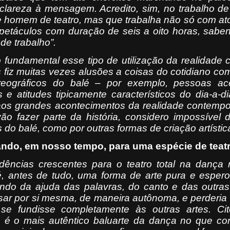
r clareza à mensagem. Acredito, sim, no trabalho 
e homem de teatro, mas que trabalha não só com a
etáculos com duração de seis a oito horas, saben
de trabalho”.
 fundamental esse tipo de utilização da realidade c
 fiz muitas vezes alusões a coisas do cotidiano c
eográficos do balé – por exemplo, pessoas a
s e atitudes tipicamente característicos do dia-a-
os grandes acontecimentos da realidade contempo
o fazer parte da história, considero impossível 
 do balé, como por outras formas de criação artística
ndo, em nosso tempo, para uma espécie de teatr
dências crescentes para o teatro total na dança
, antes de tudo, uma forma de arte pura e espero
indo da ajuda das palavras, do canto e das outras
ar por si mesma, de maneira autônoma, e perderia
 se fundisse completamente às outras artes. Ci
 é o mais autêntico baluarte da dança no que co