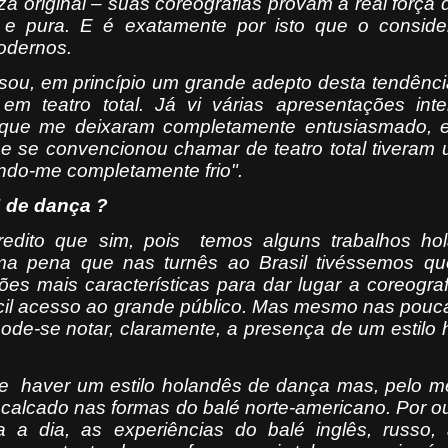
a original – suas coreografias provam a real força
 e pura. E é exatamente por isto que o conside
odernos.
sou, em princípio um grande adepto desta tendênc
m teatro total. Já vi várias apresentações inte
o que me deixaram completamente entusiasmado, 
e se convencionou chamar de teatro total tiveram 
ndo-me completamente frio".
” de dança ?
edito que sim, pois
temos alguns trabalhos ho
uma pena que nas turnês ao Brasil tivéssemos que
es mais características para dar lugar a coreogra
fácil acesso ao grande público. Mas mesmo nas pou
pode-se notar, claramente, a presença de um estilo
e
haver um estilo holandês de dança mas, pelo m
calcado nas formas do balé norte-americano. Por ou
a a dia, as experiências do balé inglês, russo,