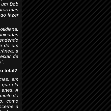
de um Bob
tores mas
do fazer
otidiana.
ombinadas
cendendo
dia de um
rânea, a
deixar de
”.
o total?
 mas, em
 que ela
 artes. A
 muito de
to, como
ncerne à