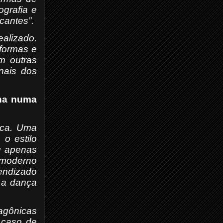
grafia e
cantes”.
ealizado.
formas e
m outras
nais dos
rna numa
oca. Uma
o estilo
u apenas
 moderno
rendizado
 a dança
tagônicas
 caso de