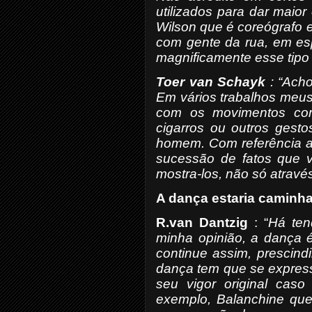
utilizados para dar maio
Wilson que é coreógrafo 
com gente da rua, em esp
magnificamente esse tipo 
Toer van Schayk
: “Acho
Em vários trabalhos meus
com os movimentos cor
cigarros ou outros gesto
homem. Com referência a
sucessão de fatos que vã
mostra-los, não só através
A dança estaria caminha
R.van Dantzig
: “
Há ten
minha opinião, a dança é
continue assim, prescind
dança tem que se express
seu vigor original caso
exemplo, Balanchine que