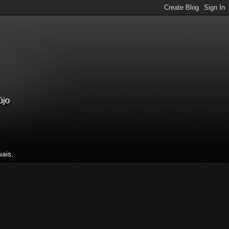
uais.