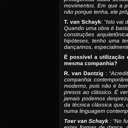
movimentos. Em que a per
não porque tenha, ele pr
T. van Schayk
: “
Isto vai
Quando uma obra é basta
construções arquitetônic
hipóteses, tenho uma te
dançarinos, especialmente
É possível a utilizaçã
mesma companhia?
R. van Dantzig
: “
Acred
companhia contemporânea
moderno, pois não é bom 
presos ao clássico.
É ver
jamais podemos desprezar
da técnica clássica que,
numa linguagem contemp
Toer van Schayk
: “No f
estas formas de dança, 