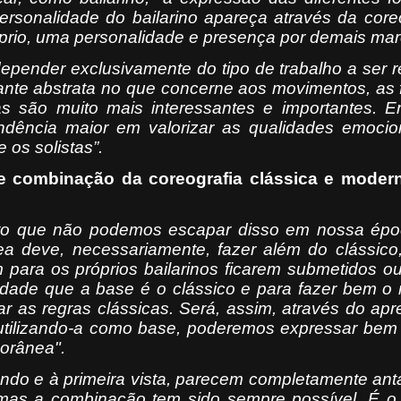
sonalidade do bailarino apareça através da coreo
óprio, uma personalidade e presença por demais mar
 depender exclusivamente do tipo de trabalho a ser r
nte abstrata no que concerne aos movimentos, as 
as são muito mais interessantes e importantes. E
ndência maior em valorizar as qualidades emocio
 os solistas”.
o e combinação da coreografia clássica e mode
ito que não podemos escapar disso em nossa ép
 deve, necessariamente, fazer além do clássico, 
para os próprios bailarinos ficarem submetidos o
dade que a base é o clássico e para fazer bem o
 as regras clássicas. Será, assim, através do ap
 utilizando-a como base, poderemos expressar bem
orânea".
undo e à primeira vista, parecem completamente an
mas a combinação tem sido sempre possível. É o