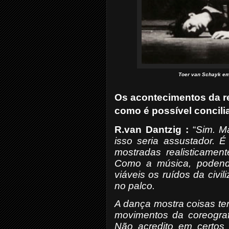
Toer van Schayk em 
Os acontecimentos da re
como é possível concili
R.van Dantzig :
“
Sim. Ma
isso seria assustador. 
mostradas realisticamen
Como a música, podend
viáveis os ruídos da civ
no palco.
A dança mostra coisas te
movimentos da coreograf
Não acredito em certos