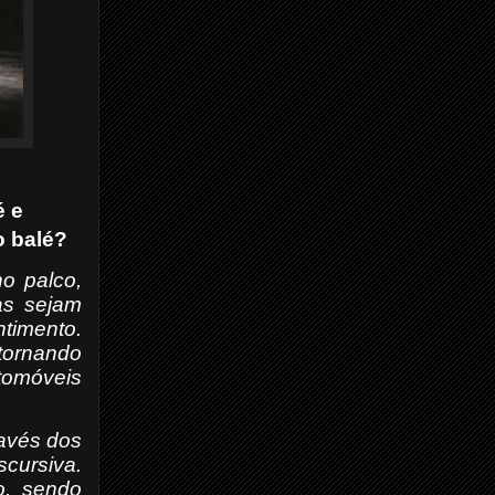
é e
o balé?
o palco,
as sejam
timento.
tornando
tomóveis
ravés dos
cursiva.
o, sendo