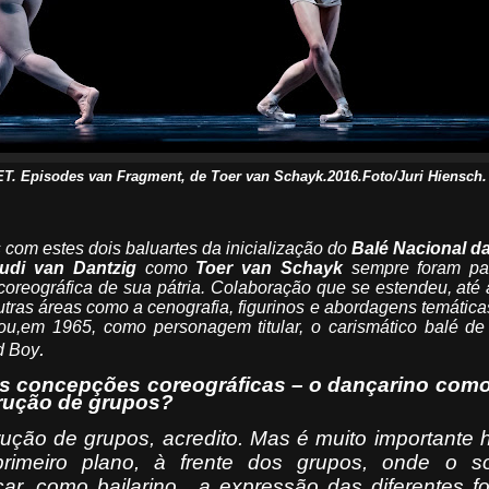
 Episodes van Fragment, de Toer van Schayk.2016.Foto/Juri Hiensch.
 com estes dois baluartes da inicialização do
Balé Nacional d
udi van Dantzig
como
Toer
van Schayk
sempre foram par
oreográfica de sua pátria. Colaboração que se estendeu, até 
ras áreas como a cenografia, figurinos e abordagens temáticas.
u,em 1965, como personagem titular, o carismático balé d
.
d Boy
s concepções coreográficas – o dançarino como 
trução de grupos?
rução de grupos, acredito. Mas é muito importante
imeiro plano, à frente dos grupos, onde o so
ar, como bailarino,
a expressão das diferentes f