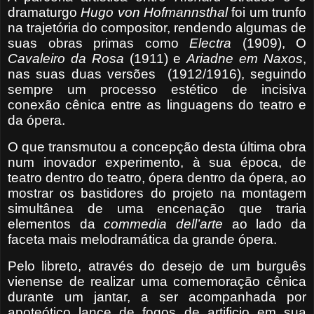
dramaturgo
Hugo von Hofmannsthal
foi um trunfo
na trajetória do compositor, rendendo algumas de
suas obras primas como
Electra
(1909), O
Cavaleiro da Rosa
(1911) e
Ariadne em Naxos
,
nas suas duas versões
(1912/1916), seguindo
sempre um processo estético de incisiva
conexão cênica entre as linguagens do teatro e
da ópera.
O que transmutou a concepção desta última obra
num inovador experimento, à sua época, de
teatro dentro do teatro, ópera dentro da ópera, ao
mostrar os bastidores do projeto na montagem
simultânea de uma encenação que traria
elementos da
commedia dell’arte
ao lado da
faceta mais melodramática da grande ópera.
Pelo libreto, através do desejo de um burguês
vienense de realizar uma comemoração cênica
durante um jantar, a ser acompanhada por
apoteótico lance de fogos de artificio em sua