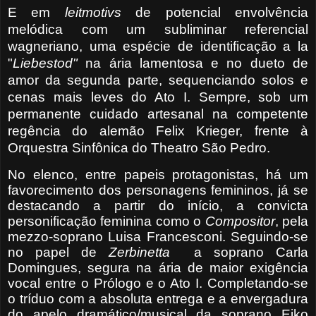
E em
leitmotivs
de potencial envolvência
melódica com um subliminar referencial
wagneriano, uma espécie de identificação a la
"
Liebestod"
na ária lamentosa e no dueto de
amor da segunda parte, sequenciando solos
e
cenas mais leves do Ato I. Sempre, sob um
permanente cuidado artesanal na competente
regência do alemão Felix Krieger, frente à
Orquestra Sinfônica do Theatro São Pedro.
No elenco, entre papeis protagonistas, há um
favorecimento dos personagens femininos, já se
destacando a partir do início, a convicta
personificação feminina como o
Compositor
, pela
mezzo-soprano Luisa Francesconi. Seguindo-se
no papel de
Zerbinetta
a soprano Carla
Domingues, segura na ária de maior exigência
vocal entre o Prólogo e o Ato I. Completando-se
o tríduo com a absoluta entrega e a envergadura
do apelo dramático/musical da soprano Eiko