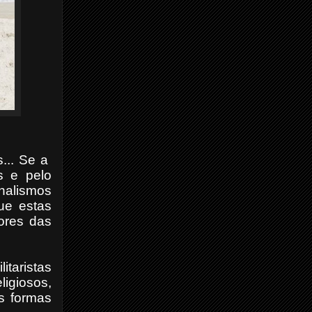
... Se a
s e pelo
onalismos
ue estas
ores das
itaristas
ligiosos,
as formas