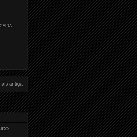
CEIRA
ais antiga
SICO