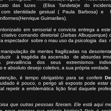
ecato das luzes
(Elisa Tandeta)e do incident
, com identidade gestual ( Paula Barbosa) e
/uniformes(Henrique Guimarães).
tonizado em sensorial e convicta entrega a este
criativo comando diretorial (Jarbas Albuquerque)
ada espectador sobre o mau uso da psicologia das
manipulação de mentes fragilizadas na desorient
onduzir à tragédia da ascensão de absurdas ir
va prevalência dos seus extremismos individ
e absoluto desejo coletivo, a sua própria verdade.
tenção, é tempo obrigatório para se conferir
De
cuidado é pouco, o perigo ali exposto pode estar
tal repetir a emblemática lição final daquele prof
isa que outras pessoas fizeram. Ele está aqui 
m povo renegar sua própria história? Pois é ass