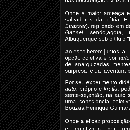
das descrenças civilizat
Onde a maior ameaça es
salvadores da pátria. 
Strasser
), replicado em d
Gansel
, sendo,agora, 
Albuquerque sob o titulo “
Ao escolherem juntos, alu
opção coletiva é por
auto
de anarquizadas mente
surpresa e da aventura p
Por seu experimento didát
auto
: próprio e
kratia
: pod
sente-se,então, na auto s
uma consciência coletiv
Bouzas,Henrique Guimarã
Onde a eficaz
proposição
é enfatizada por uma 