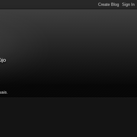
uais.