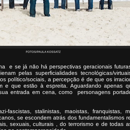
FOTOS/PAULA KOSSATZ
 e se já não há perspectivas geracionais futuras
nam pelas superficialidades tecnológicas/virtuai
s político/sociais, a percepção é de que os irraci
am e que estão à espreita. Aguardando apenas q
sua entrada em cena, como personagens portad
fascistas, stalinistas, maoistas, franquistas, mil
ricanos, se escondem atrás dos fundamentalismos re
is, sexuais, culturais , do terrorismo e de todas 