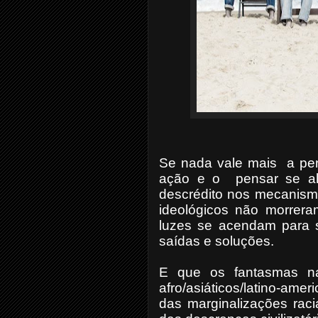
Se nada vale mais a pena
ação e o pensar se alie
descrédito nos mecanismo
ideológicos não morrer
luzes se acendam para 
saídas e soluções.
E que os fantasmas nazi-
afro/asiáticos/latino-ame
das marginalizações racia