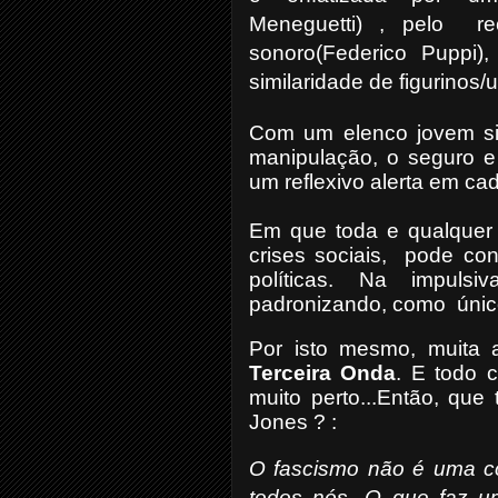
Meneguetti) , pelo
r
sonoro(Federico Puppi)
similaridade de figurinos
Com um elenco jovem sin
manipulação, o seguro e 
um reflexivo alerta em c
Em que toda e qualquer 
crises sociais, pode c
políticas. Na impulsi
padronizando, como único 
Por isto mesmo, muita a
Terceira Onda
. E todo 
muito perto...Então, que 
Jones ? :
O fascismo não é uma co
todos nós...O que faz u