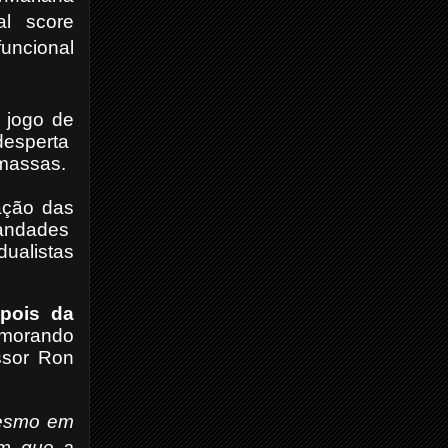
al score
funcional
 jogo de
 desperta
 massas.
ação das
mandades
ualistas
pois da
 morando
essor Ron
mesmo em
im que a