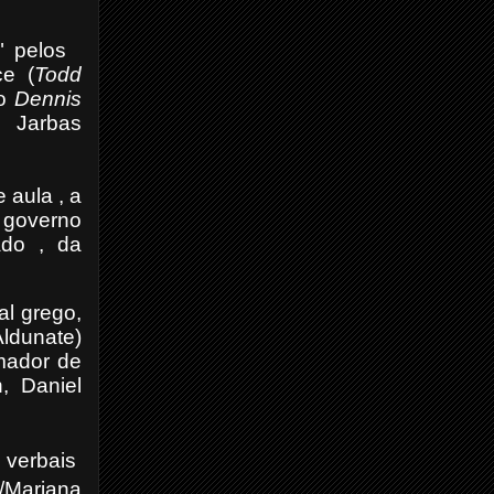
o" pelos
ce (
Todd
ão
Dennis
 Jarbas
 aula , a
m governo
ado , da
al grego,
Aldunate)
rmador de
, Daniel
s verbais
Mariana