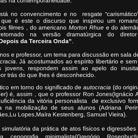
órias na contemporaneidade.
tá no convencimento e no resgate “carismátic
E que é este o discurso que inspirou um roman
ois filmes , do americano
Morton Rhue
e do alem
retomado na versão dramatúrgica do diretor
Depois da Terceira Onda”
.
nos e professor, um tema para discussão em sala de
cracia
. Já acostumados ao espírito libertário e se
s jovens, respondem assim ao apelo do inusit
or trás do que lhes é desconhecido.
ico em torno do significado de
autocracia
(do origin
er)
é, assim , que o professor Ron Jones(Ignácio 
uficiência da vitória personalista de exclusivo fo
a na mobilização de seus alunos (Adriana Perin
es,Lu Lopes,Maíra Kestenberg, Samuel Vieira).
 simulatória da prática de atos físicos e digressõe
cenografia minimalista(Gregório Rosenbuch/