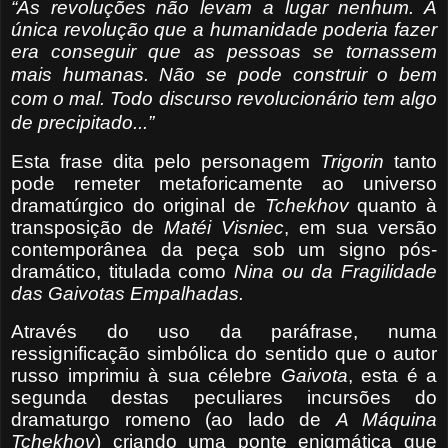
“As revoluções não levam a lugar nenhum. A
única revolução que a humanidade poderia fazer
era conseguir que as pessoas se tornassem
mais humanas. Não se pode
construir o bem
com o mal. Todo discurso revolucionário tem algo
de precipitado...”
Esta frase dita pelo personagem
Trigorin
tanto
pode remeter metaforicamente ao universo
dramatúrgico do original de
Tchekhov
quanto à
transposição de
Matéi Visniec
, em sua versão
contemporânea da peça sob um signo pós-
dramático, titulada como
Nina ou da Fragilidade
das Gaivotas Empalhadas.
Através do uso da paráfrase, numa
ressignificação simbólica do sentido que o autor
russo imprimiu à sua célebre
Gaivota
, esta é a
segunda destas peculiares incursões do
dramaturgo romeno (ao lado de
A Máquina
Tchekhov
) criando uma ponte enigmática que