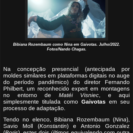
Bibiana Rozembaum como Nina em Gaivotas. Julho/2022.
Fotos/Nando Chagas.
Na concepção presencial (antecipada por
moldes similares em plataformas digitais no auge
do período pandêmico) do diretor Fernando
Philbert, um reconhecido expert em montagens
no entorno de
Matéi Visniec
, e aqui
simplesmente titulada como
Gaivotas
em seu
processo de adaptação.
Tendo no elenco, Bibiana Rozembaum (
Nina
),
Savio Moll (
Konstantin
) e Antonio Gonzalez
(
Boris
), estes dois últimos equivalendo com outra