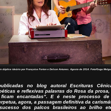
m dúplice ideário por Françoise Forton e Delson Antunes. Agosto de 2014. Foto/Guga Melga
 publicadas no blog autoral
Escrituras Cênic
poéticas e reflexivas palavras do Rosa da prosa
ficam encantadas
”. E é neste processo de
petua, agora, a passagem definitiva da carismáti
sucesso dos palcos brasileiros ao brilho e