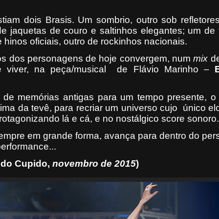
stiam dois Brasis. Um sombrio, outro sob refletor
 de jaquetas de couro e saltinhos elegantes; um de
hinos oficiais, outro de rockinhos nacionais.
os dos personagens de hoje convergem, num
mix
de
 viver,
na peça/musical
de Flávio Marinho –
 de memórias antigas para um tempo presente, o 
ma da tevê, para recriar um universo cujo
único el
rotagonizando lá e cá, e no nostálgico score sonoro.
sempre em grande forma, avança para dentro do pe
erformance...
ido Cupido
,
novembro de 2015
)