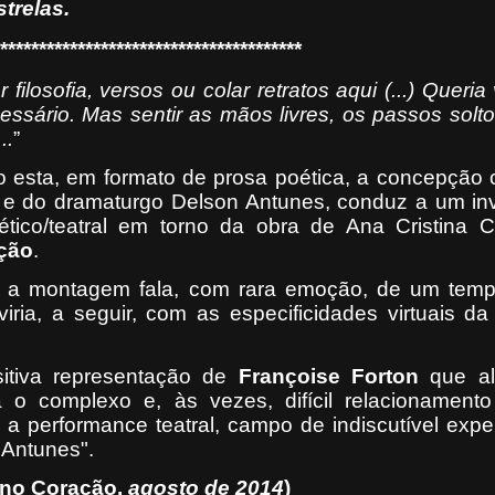
trelas.
***************************************
filosofia, versos ou colar retratos aqui (...) Queria 
ecessário. Mas sentir as mãos livres, os passos solt
..
”
mo esta, em formato de prosa poética, a concepção 
n e do dramaturgo Delson Antunes, conduz a um in
ético/teatral em torno da obra de Ana Cristina C
ção
.
a, a montagem fala, com rara emoção, de um tem
viria, a seguir, com as especificidades virtuais d
itiva representação de
Françoise Forton
que al
 o complexo e, às vezes, difícil relacionamento
 a performance teatral, campo de indiscutível expe
 Antunes".
 no Coração
,
agosto de 2014
)