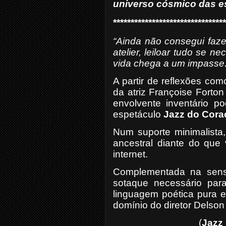
universo cósmico das es
********************************
“Ainda não consegui fazer 
atelier, leiloar tudo se n
vida chega a um impasse.
A partir de reflexões co
da atriz Françoise Forto
envolvente inventário po
espetáculo
Jazz do Cora
Num suporte minimalist
ancestral diante do que 
internet.
Complementada na sens
sotaque necessário para
linguagem poética pura e
domínio do diretor Delson
(
Jazz