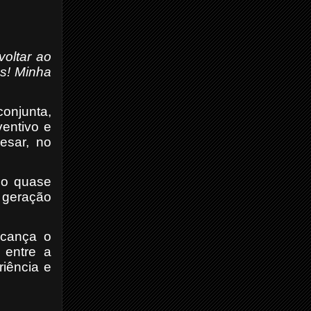
voltar ao
os! Minha
conjunta,
ventivo e
esar, no
po quase
a geração
cança o
 entre a
riência e