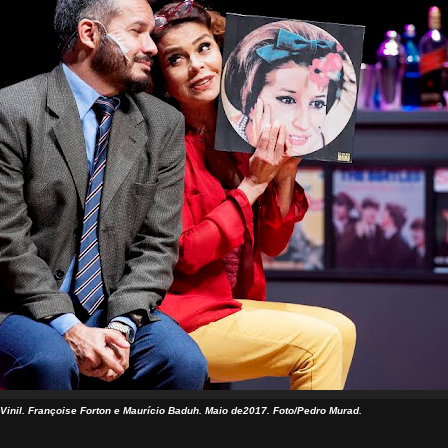
inil. Françoise Forton e Maurício Baduh. Maio de2017. Foto/Pedro Murad.