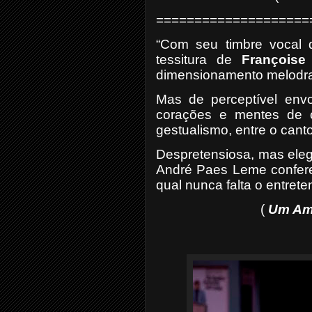
====================
“Com seu timbre vocal 
tessitura de
Françoise
dimensionamento melodra
Mas de perceptível envo
corações e mentes de c
gestualismo, entre o cant
Despretensiosa, mas eleg
André Paes Leme confere
qual nunca falta o entrete
(
Um Amo