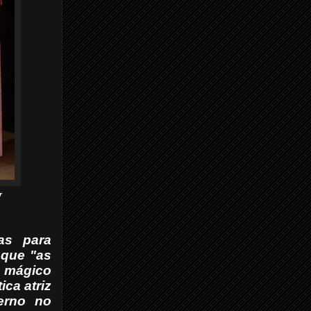
r
as
para
,
que "as
 mágico
ca atriz
terno no