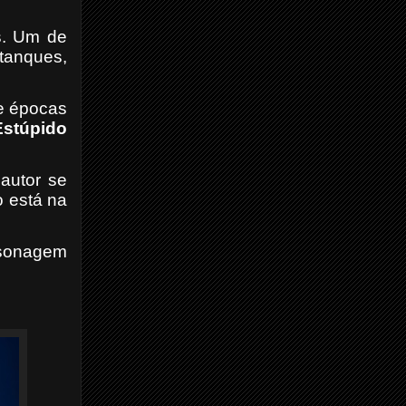
es. Um de
 tanques,
 épocas
Estúpido
autor se
o está na
rsonagem