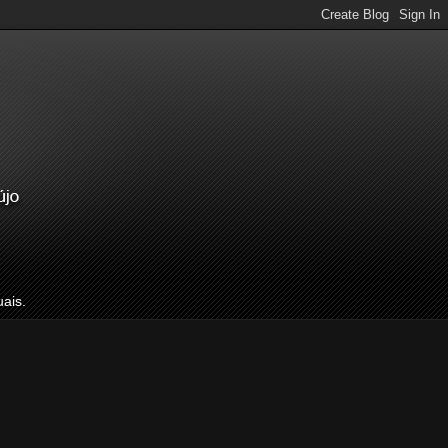
uais.