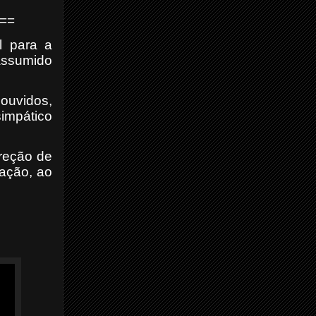
==
l para a
ssumido
ouvidos,
impático
ireção de
tação, ao