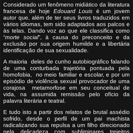
Considerado um fenômeno midiático da literatura
francesa de hoje
Edouard Louis
é um jovem
autor que, além de ter seus livros traduzidos em
vários idiomas, tem sido adaptados aos palcos e
às telas. Dando voz ao que ele classifica como
“
morte social
”, à causa do preconceito e da
exclusão por sua origem humilde e a libertária
identificação de sua sexualidade.
A maioria
deles de cunho autobiográfico falando
de uma conturbada trajetória pontuada pela
homofobia,
no meio familiar e escolar, e por um
episódio de violência sexual provocador de uma
corajosa
metamorfose em seu conceitual de
vida, na assumida remissão pelo ofício da
palavra literária e teatral.
E tudo isto a partir dos relatos de brutal assédio
sofrido, desde o perfil de um pai machista
radicalizando sua repulsa a um filho direcionado
pela delicadeza com subliminares trejeitos