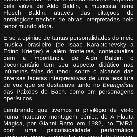
pela viúva de Aldo Baldin, a musicista Irene
Flesch Baldin, através das citações de
antológicos trechos de obras interpretadas pelo
tenor mundo afora.
E se a opinião de tantas personalidades do meio
musical brasileiro (de Isaac Karabtchevsky a
Edino Krieger) e além fronteiras, contextualiza
bem a importância de Aldo Baldin, o
documentário tem seu aspecto didático nas
inúmeras falas do tenor, sobre o alcance
das
diversas
facetas interpretativas de uma tessitura
de voz que se destacava tanto no
Evangelista
das Paixões de Bach, como em personagens
operísticos.
Lembrando que tivemos o privilégio de vê-lo
numa marcante montagem cênica de A Flauta
Mágica, por Gianni Ratto em 1982, no TMRJ,
com uma psicofisicalidade performática
luminosa, como cantor/ator, no papel de
Tamino
.