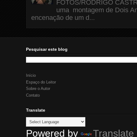
FOTOS/RODRIGO CASTRO A 
uma montagem de Dois Amo
encenação de um d...
Pesquisar este blog
Início
Espaço do Leitor
Sobre o Autor
Contato
Translate
Powered by
Translate