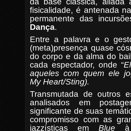
da base clássica, aliada 
fisicalidade, é antenada 
permanente das incursõ
Dança
.
Entre a palavra e o ges
(meta)presença quase cósm
do corpo e da alma do bai
cada espectador, onde “
E
aqueles com quem ele jo
My Heart/Sting).
Transmutada de outros es
analisados em postage
significante de suas temát
compromisso com as gran
jazzísticas em
Blue
à 