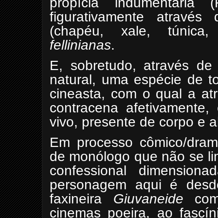
propícia indumentária
figurativamente através
(chapéu, xale, túnica,
fellinianas
.
E, sobretudo, através d
natural, uma espécie de 
cineasta, com o qual a atr
contracena afetivamente
vivo, presente de corpo e a
Em processo cômico/dramá
de monólogo que não se li
confessional dimension
personagem aqui é desdo
faxineira
Giuvaneide
com 
cinemas poeira, ao fascín