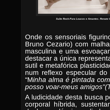
Suíte Rock-Para Loucos e Amantes. Renato Vi
Onde os sensoriais figurino
Bruno Cezario) com malha
masculina e uma esvoaçan
destacar a única represen
sutil e metafórica plastic
num reflexo especular do 
“M
inha alma é pintada com
posso voar-meus amigos"(
A ludicidade desta busca 
corporal híbrida, sustent