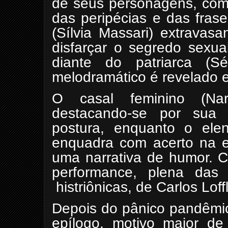
de seus personagens, com
das peripécias e das fras
(Sílvia Massari) extravas
disfarçar o segredo sexual
diante do patriarca (Sé
melodramático é revelado e
O casal feminino (Narj
destacando-se por sua r
postura, enquanto o ele
enquadra com acerto na 
uma narrativa de humor. C
performance, plena das p
histriônicas, de Carlos Loffl
Depois do pânico pandêmic
epílogo, motivo maior d