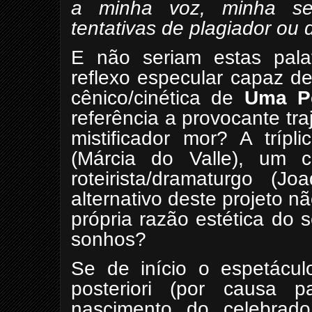
a minha voz, minha sens
tentativas de plagiador ou 
E não seriam estas pal
reflexo especular capaz de
cênico/cinética de
Uma Pe
referência a provocante traj
mistificador mor? A trípl
(Márcia do Valle), um 
roteirista/dramaturgo (J
alternativo deste projeto n
própria razão estética do 
sonhos?
Se de início o espetácul
posteriori (por causa 
nascimento do celebrado