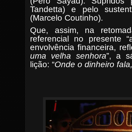
(Pero Sayad). Supridos 
Tandetta) e pelo susten
(Marcelo Coutinho).
Que, assim, na retom
referencial no presente 
envolvência financeira, ref
uma
velha senhora
”, a 
lição: “
Onde o dinheiro fala,