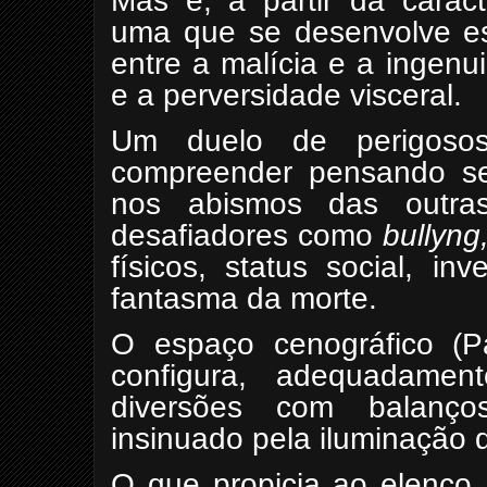
Mas é, a partir da caract
uma que se desenvolve es
entre a malícia e a ingenui
e a perversidade visceral.
Um duelo de perigosos 
compreender pensando se
nos abismos das outr
desafiadores como
bullyng
físicos, status social, in
fantasma da morte.
O espaço cenográfico (Pa
configura, adequadame
diversões com balanço
insinuado pela iluminação
O que propicia ao elenco 