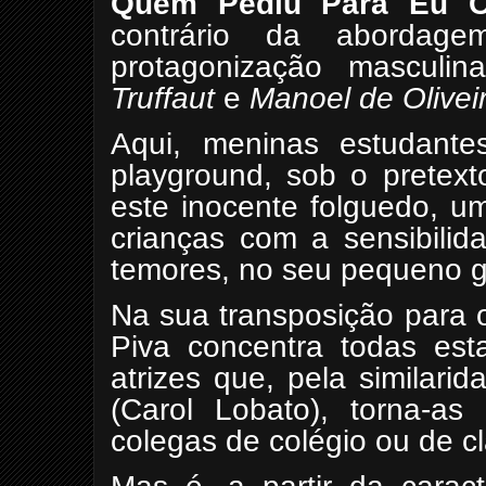
Quem Pediu Para Eu Co
contrário da abordage
protagonização mascul
Truffaut
e
Manoel de Olivei
Aqui, meninas estudant
playground, sob o pretext
este inocente folguedo, u
crianças com a sensibili
temores, no seu pequeno g
Na sua transposição para 
Piva concentra todas est
atrizes que, pela similari
(Carol Lobato), torna-as 
colegas de colégio ou de c