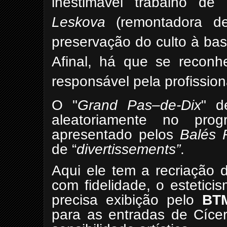
inestimável trabalho d
Leskova
(remontadora 
preservação do culto à bas
Afinal, há que se reconh
responsável pela profission
O "
Grand Pas–de-Dix
" 
aleatoriamente no pro
apresentado pelos
Balés 
de “
divertissements”
.
Aqui ele tem a recriação
com fidelidade, o estetic
precisa exibição pelo
BT
para as entradas de Cícer