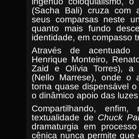
ingênuo coloquialismo, o
(Sacha Bali) cruza com a
seus comparsas neste u
quanto mais fundo desce
identidade, em compasso tr
Através de acentuado e
Henrique Monteiro, Renat
Zaid e Olívia Torres), a
(Nello Marrese), onde o a
torna quase dispensável o
o dinâmico apoio das luze
Compartilhando, enfim, 
textualidade de
Chuck Pal
dramaturgia em processo 
cênica nunca permite que