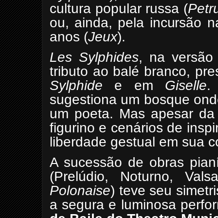
cultura popular russa (
Petr
ou, ainda, pela incursão 
anos (
Jeux
).
Les Sylphides
, na versã
tributo ao balé branco, p
Sylphide
e em
Giselle
.
sugestiona um bosque ond
um poeta. Mas apesar da 
figurino e cenários de insp
liberdade gestual em sua 
A sucessão de obras pianí
(Prelúdio, Noturno, Val
Polonaise
) teve seu simetr
a segura e luminosa perfo