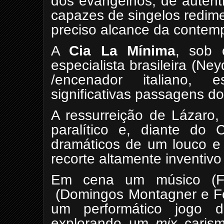
dos evangelhos, de autent
capazes de singelos redim
preciso alcance da contem
A
Cia La Mínima
, sob 
especialista brasileira (N
/encenador italiano,
significativas passagens d
A ressurreição de Lázaro,
paralítico e, diante do C
dramáticos de um louco e
recorte altamente inventivo
Em cena um músico (Fe
(Domingos Montagner e F
um performático jogo de 
explorando um
mix
carism