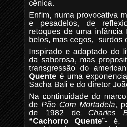
cênica.
Enfim, numa provocativa m
e pesadelos, de reflexi
retoques de uma infância 
belos, mas cegos,
surdos 
Inspirado e adaptado do l
da saborosa, mas proposita
transgressão do america
Quente
é uma exponencial 
Sacha Bali e do diretor Jo
Na continuidade do marco i
de
Pão Com Mortadela
, 
de 1982 de
Charles B
“Cachorro Quente
”- é,