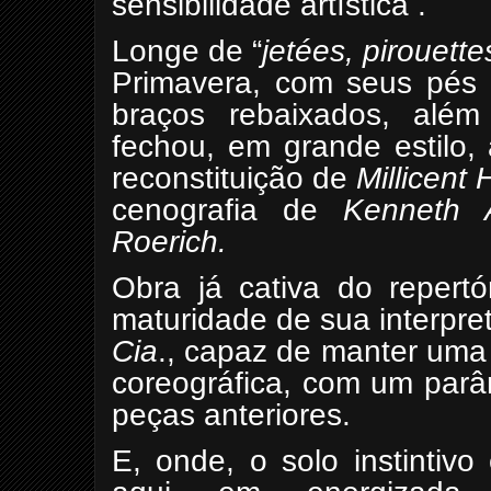
sensibilidade artística .
Longe de “
jetées, pirouett
Primavera, com seus pés p
braços rebaixados, além
fechou, em grande estilo, 
reconstituição de
Millicent
cenografia de
Kenneth 
Roerich.
Obra já cativa do repert
maturidade de sua interpr
Cia
., capaz de manter uma 
coreográfica, com um parâm
peças anteriores.
E, onde, o solo instintiv