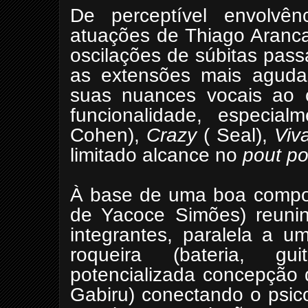
De perceptível envolvênc
atuações de Thiago Aranca
oscilações de súbitas pas
as extensões mais agudas 
suas nuances vocais ao 
funcionalidade, especi
Cohen),
Crazy
( Seal),
Viv
limitado alcance no
pout po
À base de uma boa compos
de Yacoce Simões) reuni
integrantes, paralela a 
roqueira (bateria, g
potencializada concepção 
Gabiru) conectando o psic