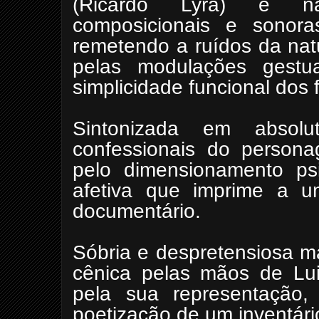
(Ricardo Lyra) e nas
composicionais e sono
remetendo a ruídos da nat
pelas modulações gestu
simplicidade funcional dos f
Sintonizada em absol
confessionais do
persona
pelo dimensionamento psi
afetiva que imprime a u
documentário.
Sóbria e despretensiosa m
cênica pelas mãos de Lu
pela sua representação,
poetização de um inventário