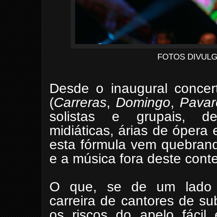
FOTOS DIVUL
Desde o inaugural concer
(
Carreras
,
Domingo
,
Pavaro
solistas e grupais, de 
midiáticas, árias de ópera 
esta fórmula vem quebrando
e a música fora deste conte
O que, se de um lado i
carreira de cantores de sub
os riscos do apelo fácil