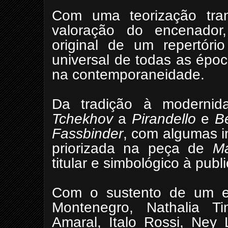
Com uma teorização tran
valoração do encenador
original de um repertóri
universal de todas as ép
na contemporaneidade.
Da tradição à moderni
Tchekhov
a
Pirandello
e
B
Fassbinder
, com algumas in
priorizada na peça de
M
titular e simbológico à publ
Com o sustento de um e
Montenegro, Nathalia T
Amaral, Italo Rossi, Ney 