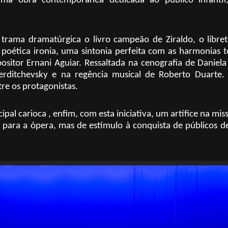
uma obra contemporânea dedicada ao público infanti
trama dramatúrgica o livro campeão de Ziraldo, o libre
poética ironia, uma sintonia perfeita com as harmonias t
sitor Ernani Aguiar. Ressaltada na cenografia de Daniel
Berditchevsky e na regência musical de Roberto Duarte.
tre os protagonistas.
pal carioca , enfim, com esta iniciativa, um artífice na mis
 para a ópera, mas de estímulo à conquista de públicos d