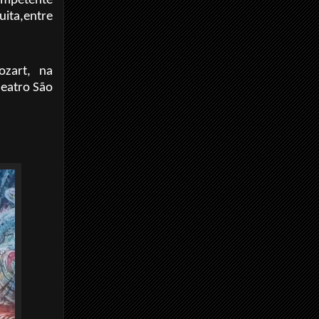
ompetente
ita,entre
zart, na
heatro São