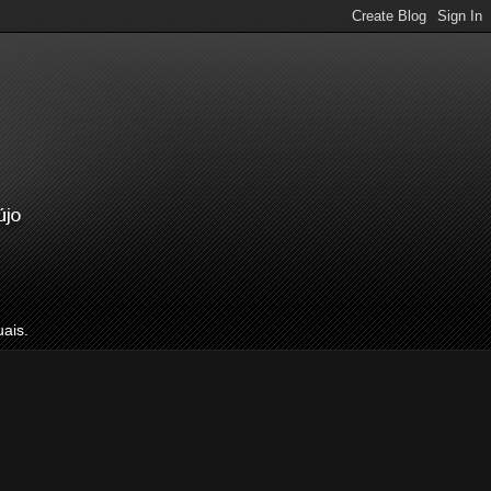
uais.