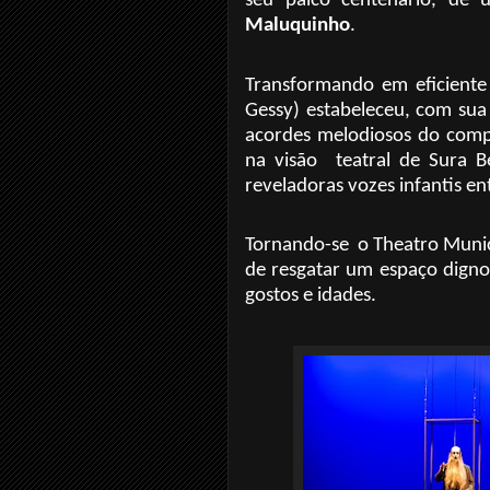
seu palco centenário, de 
Maluquinho
.
Transformando em eficiente 
Gessy) estabeleceu, com sua 
acordes melodiosos do compo
na visão
teatral de Sura 
reveladoras vozes infantis en
Tornando-se
o Theatro Munici
de resgatar um espaço digno
gostos e idades.