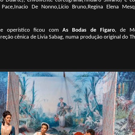
o Duarte), envolvente coreografia(Tindaro Silvano) e c
la Pace,Inacio De Nonno,Lício Bruno,Regina Elena Mesqu
e operístico ficou com
As Bodas de Figaro
, de Mo
reção cênica de Livia Sabag, numa produção original do T