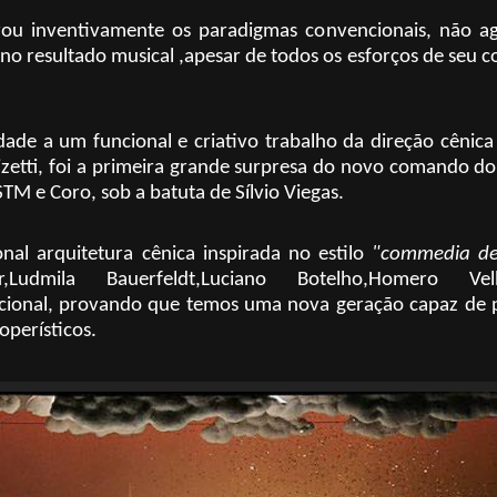
ou inventivamente os paradigmas convencionais, não a
 no resultado musical ,apesar de todos os esforços de seu c
.
dade a um funcional e criativo trabalho da direção cênic
izetti, foi a primeira grande surpresa do novo comando 
 e Coro, sob a batuta de Sílvio Viegas.
nal arquitetura cênica inspirada no estilo
"commedia
de
r,Ludmila Bauerfeldt,Luciano Botelho,Homero Velh
nacional, provando que temos uma nova geração capaz de
operísticos.