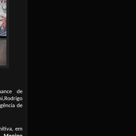
mance de
ni,Rodrigo
egência de
nitiva, em