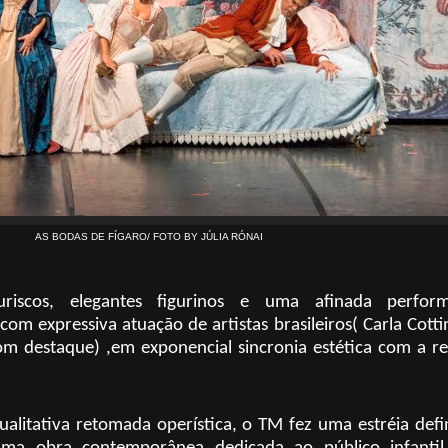
AS BODAS DE FÍGARO/ FOTO BY JÚLIA RÓNAI
riscos, elegantes figurinos e uma afinada perfor
om expressiva atuação de artistas brasileiros( Carla Cotti
om destaque) ,em exponencial sincronia estética com a r
qualitativa retomada operística, o TM fez uma estréia defi