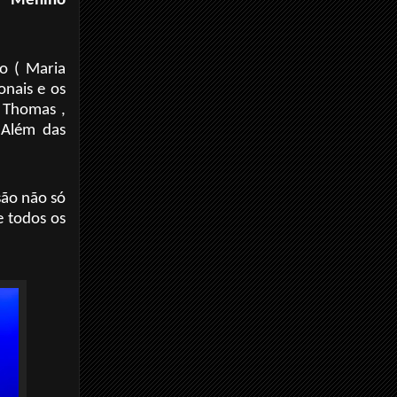
l,
Menino
to ( Maria
onais e os
a Thomas ,
 Além das
são não só
e todos os