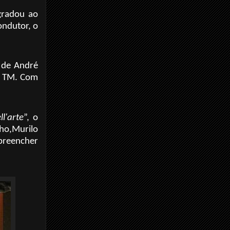
gradou ao
ondutor, o
a de André
do TM. Com
ll'arte
”, o
o,Murilo
 preencher