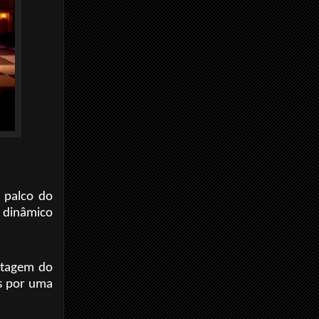
 palco do
 dinâmico
ontagem do
as por uma