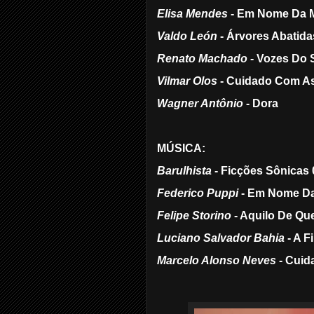
Elisa Mendes
- Em Nome Da 
Valdo León
- Árvores Abatida
Renato Machado
- Vozes Do S
Vilmar Olos
- Cuidado Com As 
Wagner Antônio
- Dora
MÚSICA:
Barulhista
- Ficções Sônicas 
Federico Puppi
- Em Nome D
Felipe Storino
- Aquilo De Qu
Luciano Salvador Bahia
- A F
Marcelo Alonso Neves
- Cuid