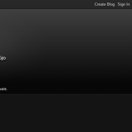
uais.