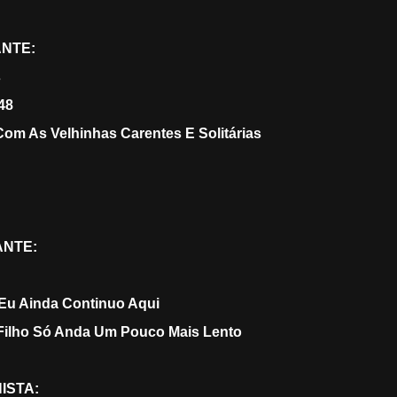
NTE:
s
48
om As Velhinhas Carentes E Solitárias
ANTE:
-Eu Ainda Continuo Aqui
Filho Só Anda Um Pouco Mais Lento
ISTA: