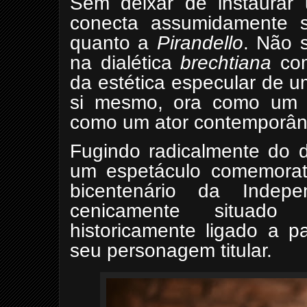
Sem deixar de instaurar
conecta assumidamente 
quanto a
Pirandello
. Não 
na dialética
brechtiana
com
da estética especular de 
si mesmo, ora como um i
como um ator contemporân
Fugindo radicalmente do 
um espetáculo comemorati
bicentenário da Indep
cenicamente situado
historicamente ligado a p
seu personagem titular.