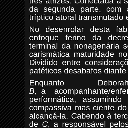
três atrizes. Conectada à 
da segunda parte, com a
tríptico atoral transmutado
No desenrolar desta fa
enfoque ferino da decre
terminal da nonagenária 
carismática maturidade n
Dividido entre consideraç
patéticos desabafos diante 
Enquanto Debo
B,
a
acompanhante
/enfe
performática, assumind
compassiva mas ciente do 
alcançá-la. Cabendo à terce
de
C
, a responsável pelo