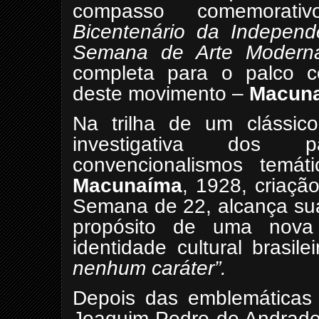
compasso comemorativ
Bicentenário da Independ
Semana de Arte
Modern
completa para o palco co
deste movimento –
Macun
Na trilha de um clássic
investigativa dos p
convencionalismos temát
Macunaíma
, 1928, criaç
Semana de 22, alcança sua
propósito de uma nova 
identidade cultural brasil
nenhum caráter”.
Depois das emblemáticas 
Joaquim Pedro de Andrade,