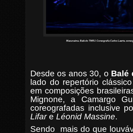
Macunaíma. Balé do TMRJ. Coreografia Carlos Laerte, coreog
Desde os anos 30, o
Balé
lado do repertório clássico
em composições brasileiras
Mignone, a Camargo Gua
coreografadas inclusive p
Lifar
e
Léonid Massine
.
Sendo
mais do que louváv