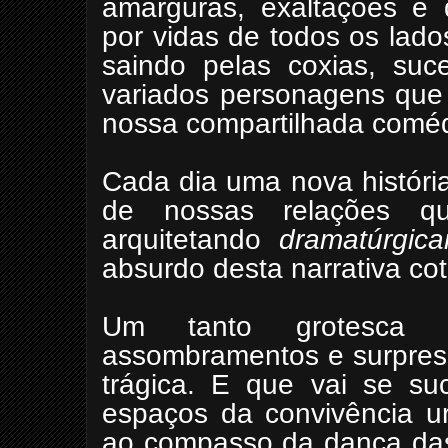
amarguras, exaltações e d
por vidas de todos os lad
saindo pelas coxias, su
variados personagens qu
nossa compartilhada comé
Cada dia uma nova histór
de nossas relações q
arquitetando
dramatúrgic
absurdo desta narrativa cot
Um tanto grotesca u
assombramentos e surpresas
trágica. E que vai se s
espaços da convivência ur
ao compasso da dança da