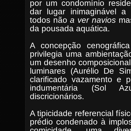
por um condomínio reside
dar lugar inimaginável a
todos não
a ver navios
mas 
da pousada aquática.
A concepção cenográfica 
privilegia uma ambientaç
um desenho composicional 
luminares (Aurélio De Sim
clarificado vazamento e p
indumentária (Sol A
discricionários.
A tipicidade referencial fí
prédio condenado à implos
comicidade, uma diver