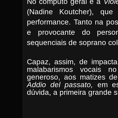
No cômputo geral é à
Viol
(Nadine Koutcher), qu
performance.
Tanto na po
e provocante do pers
sequenciais de soprano col
Capaz, assim, de impactar
malabarismos vocais 
generoso, aos matizes d
Addio del
passato,
em es
dúvida, a primeira grande s
Wagner Corr