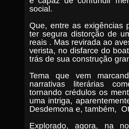
é capaz de confundir men
social.
Que, entre as exigências 
ter segura distorção de u
reais . Mas revirada ao av
verista, no disfarce do boa
trás de sua construção gra
Tema que vem marcando
narrativas literárias c
tornando crédulos os men
uma intriga, aparentement
Desdemona e, também,
Ot
Explorado, agora, na no