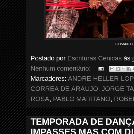
TURANDOT /
Postado por
Escrituras Cenicas
às
Nenhum comentário:
Marcadores:
ANDRE HELLER-LO
CORREA DE ARAUJO
,
JORGE T
ROSA
,
PABLO MARITANO
,
ROBE
TEMPORADA DE DANÇA 
IMPASSES MAS COM D