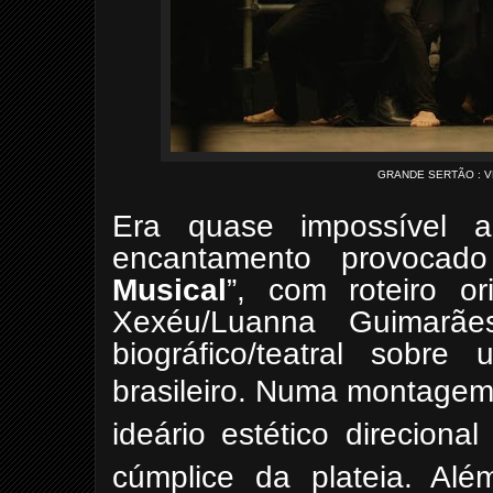
GRANDE SERTÃO : VE
Era quase impossível a
encantamento provocad
Musical
”, com roteiro o
Xexéu/Luanna Guimarães
biográfico/teatral sob
brasileiro.
Numa montagem s
ideário estético direcion
cúmplice da plateia. Al