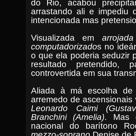
do Rio, acabou precipit
arrastando ali e impediu
intencionada mas pretensio
Visualizada em
arrojad
computadorizado
s no ideá
o que ela poderia seduzir 
resultado pretendido, 
controvertida em sua trans
Aliada à má escolha de s
arremedo de ascensionais 
Leonardo Caimi (Gustav
Branchini (Amelia)
. Mas 
nacional do barítono Rod
mezzo-soprano
Denise de Fr