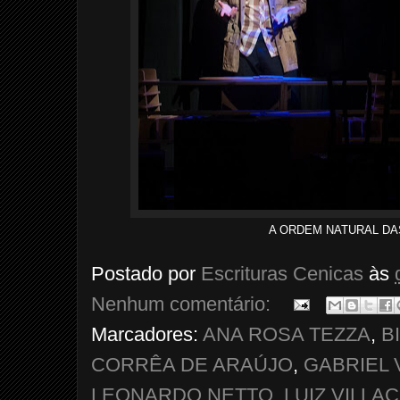
A ORDEM NATURAL DAS C
Postado por
Escrituras Cenicas
às
Nenhum comentário:
Marcadores:
ANA ROSA TEZZA
,
B
CORRÊA DE ARAÚJO
,
GABRIEL 
LEONARDO NETTO
,
LUIZ VILLA