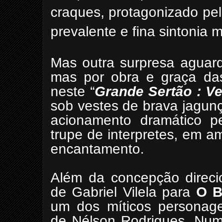
craques, protagonizado pe
prevalente e fina sintonia m
Mas outra surpresa aguar
mas por obra e graça das
neste “
Grande Sertão : V
sob
vestes de brava jagun
acionamento dramático p
trupe de interpretes, em a
encantamento.
Além da concepção direcio
de Gabriel Vilela para
O B
um dos míticos personage
de Nélson Rodrigues. Num