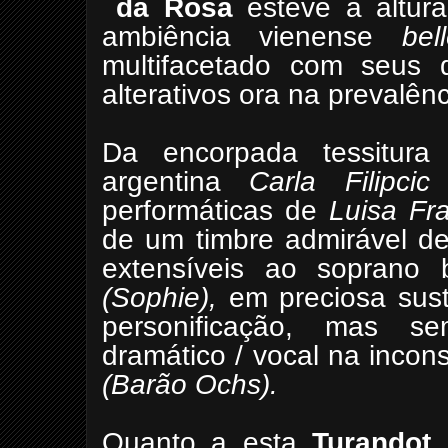
da
Rosa
esteve à altura
ambiência vienense
bel
multifacetado com seus 
alterativos ora na prevalênc
Da encorpada tessitura 
argentina
Carla
Filipci
performáticas de
Luisa Fr
de um timbre admirável d
extensíveis ao soprano 
(Sophie),
em preciosa sus
personificação, mas se
dramático / vocal na incon
(Barão Ochs).
Quanto a esta
Turandot
,