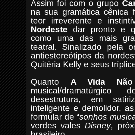
Assim foi com o grupo
Ca
na sua gramática cênica 
teor irreverente e instin
Nordeste
dar pronto e qu
como uma das mais grat
teatral. Sinalizado pela 
antiestereótipos da nordes
Quitéria Kelly e seus trípli
Quanto
A Vida Não
musical/dramatúrgic
desestrutura, em sati
inteligente e demolidor, a
formular de “
sonhos musica
verdes vales
Disney
, próx
brasileiro.