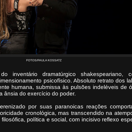
FOTOS/PAULA KOSSATZ
o inventário dramatúrgico shakespeariano, 
imensionamento psicofísico. Absoluto retrato dos lab
mente humana, submissa às pulsões indeléveis de 
 ânsia do exercício do poder.
erenizado por suas paranoicas reações comport
storicidade cronológica, mas transcendido na atemp
ilosófica, política e social, com incisivo reflexo esp