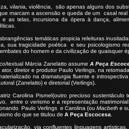
za, vilania, violência,
são apenas alguns dos subst
 que marcam a ascensão e queda de um
casal rea
 e as telas, incursiona da ópera à dança, alimen
íticas.
brangências temáticas propicia releituras inusitadas
ca, sua tragicidade poética
e seu psicologismo rea
embates do homem e da civilização de quaisquer é
co/textual Márcia Zanelatto assume
A Peça Escoce
ator, diretor e produtor Paulo Verlings, na retoma
materializado na dramaturgia fluente e introspectiv
toral (Zanelatto) e diretorial (Verlings).
triz Carolina Pismel(outro precioso sustentáculo t
ivo,
entre o verismo e a representação matrimonial
ecionando
Paulo Verlings
e Carolina (ou
Macbeth
e s
ismo do que se titulou de
A
Peça Escocesa
.
ularização, via confluentes linguagens artísticas,