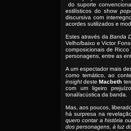
do suporte convencion
estilísticos do show
pop
discursiva com interregn
acordes sutilizados e mo
Estes através da
Banda 
Velho/baixo e Victor Fons
composicionais de Ricco 
personagens, entre as ent
A um espectador mais des
como temático, ao conte
insight
deste
Macbeth
ter
com um ligeiro prejuíz
tonal/acústica da banda.
Mas, aos poucos, liberado
há surpresa na revelação
quero contar a história ou
dos personagens, à luz d