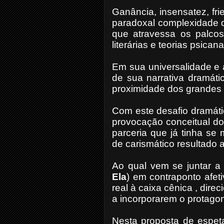
Ganância, insensatez, frie
paradoxal complexidade
que atravessa os palcos
literárias e teorias psicanal
Em sua universalidade e a
de sua narrativa dramáti
proximidade dos grandes 
Com este desafio dramáti
provocação conceitual do 
parceria que já tinha se 
de carismático resultado au
Ao qual vem se juntar a a
Ela
) em contraponto afet
real à caixa cênica , dir
a incorporarem o protagon
Nesta proposta de espetac