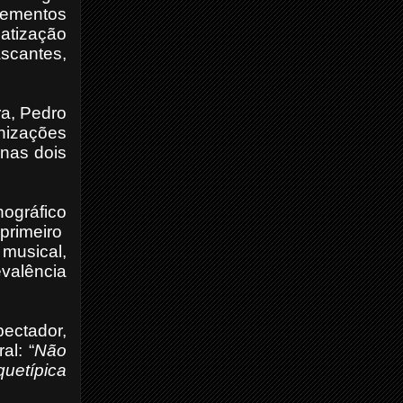
lementos
atização
ascantes,
ra, Pedro
onizações
nas dois
nográfico
primeiro
 musical,
valência
pectador,
al: “
Não
quetípica