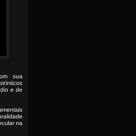
com sua
irínticos
ódio e de
amentais
oralidade
ecular na