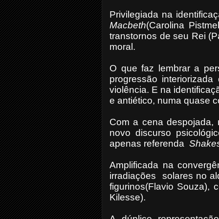
Privilegiada na identific
Macbeth
(Carolina Pistm
transtornos de seu Rei (
moral.
O que faz lembrar a pers
progressão interiorizad
violência. E na identific
e antiético, numa quase c
Com a cena despojada, re
novo discurso psicológi
apenas referenda
Shakes
Amplificada na convergê
irradiações
solares no al
figurinos(Flavio Souza), 
Kilesse).
A dúplice representaçã