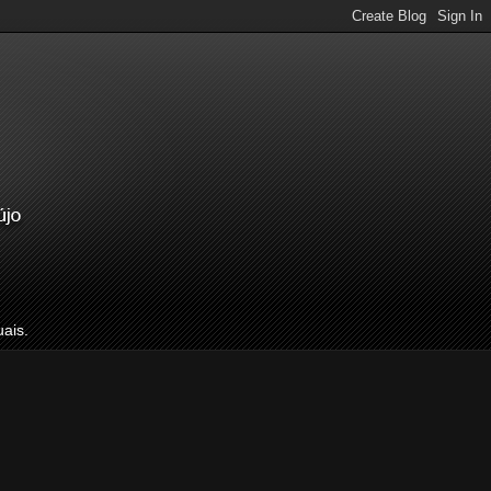
uais.