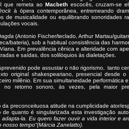
al que remeta ao
Macbeth
escocês, cruzam-se e
/rock
à ópera contemporânea, entremeando dram
os de musicalidade ou equilibrando sonoridades r
dulações vocais.
Dagda
(Antonio Fischer/teclado, Arthur Martau/guitar
eca/bateria), sob a habitual consistência das harm
Viana. Em prevalência cênica e
alteridade com ape
radas e saídas, dos solilóquios às dialetações.
prevenido pode assustar o não rigorismo,
tanto ce
xto original shakespeariano, presencial desde o 
ceiro milênio. Em sua simultaneidade performática e
o no retorno sonoro, às vezes, pela maior pre
 da preconceituosa atitude na cumplicidade ator/es
 de quanto é singularizada esta investigação autor
 adapta-la. Eu quero fazer ouvir a vida interior e ar
o nosso tempo”(Márcia Zanelatto).