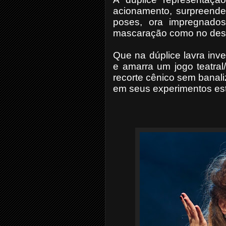
acionamento, surpreende
poses, ora impregnado
mascaração como no desen
Que na dúplice lavra inven
e amarra um jogo teatral/
recorte cênico sem banali
em seus experimentos esté