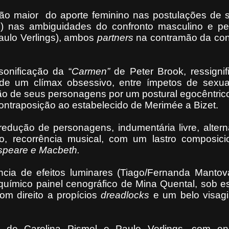
ação maior
do aporte feminino nas postulações de
el) nas ambiguidades do confronto masculino e pe
Paulo Verlings), ambos
partners
na contramão da con
onificação da “
Carmen”
de Peter Brook, ressigni
a de um clímax obsessivo, entre ímpetos de sexua
ação de seus personagens por um postural egocêntric
ontraposição ao estabelecido de Merimée a Bizet.
dução de personagens, indumentária livre, altern
co, recorrência musical, com um lastro composici
peare e Macbeth.
ncia de efeitos luminares (Tiago/Fernanda Mantov
químico painel cenográfico de Mina Quental, sob es
com direito a propícios
dreadlocks
e um belo visagi
o de Carolina Pismel e Paulo Verlings, com en