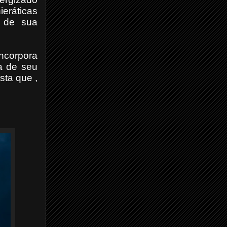
eráticas
o de sua
incorpora
va de seu
sta que ,