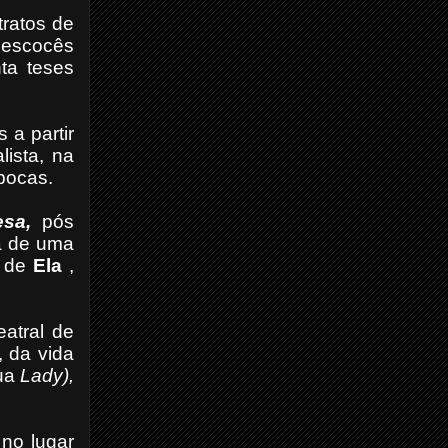
ratos de
l escocês
ta teses
 a partir
lista, na
pocas.
sa,
pós
da de uma
a de
Ela
,
eatral de
, da vida
ua
Lady),
 no lugar