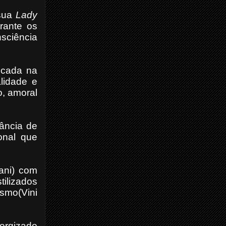
 sua
Lady
rante os
sciência
ficada na
lidade e
o, amoral
ância de
onal que
ani) com
tilizados
smo(Vini
ergizado