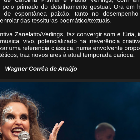
 pelo primado do detalhamento gestual. Ora em hi
s de espontânea paixão, tanto no desempenh
rolar das tessituras poemático/textuais.
tiva Zanelatto/Verlings, faz convergir som e fúria, 
musical vivo, potencializado na irreverência criati
zar uma referencia clássica, numa envolvente propo
ticos, traz novos ares à atual temporada carioca.
Wagner Corrêa de Araújo