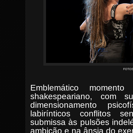
FOTOS
Emblemático momento d
shakespeariano, com s
dimensionamento psicof
labirínticos conflitos 
submissa às pulsões indel
ambição e na ânsia do exer