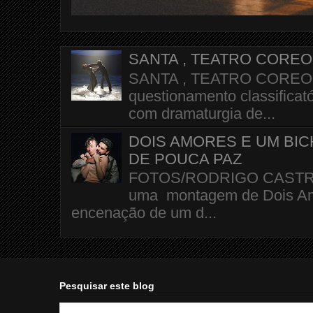
SANTA , TEATRO CORE
SANTA , TEATRO COREOGR
questionamento classificató
com dramaturgia de...
DOIS AMORES E UM BI
DE POUCA PAZ
FOTOS/RODRIGO CASTRO A 
uma montagem de Dois Amo
encenação de um d...
Pesquisar este blog