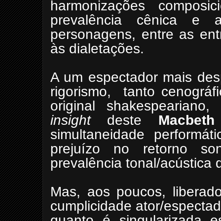
harmonizações composi
prevalência cênica e
personagens, entre as ent
às dialetações.
A um espectador mais des
rigorismo,
tanto cenográf
original shakespeariano,
insight
deste
Macbeth
simultaneidade performát
prejuízo no retorno so
prevalência tonal/acústica
Mas, aos poucos, liberado
cumplicidade ator/espectad
quanto é singularizada es