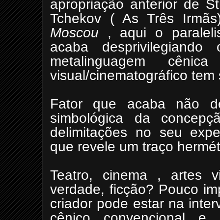
apropriação anterior de St
Tchekov ( As Três Irm
Moscou
,
aqui o paraleli
acaba desprivilegiand
metalinguagem cênic
visual/cinematográfico tem 
Fator que acaba não des
simbológica da concep
delimitações no seu exper
que revele um traço hermét
Teatro, cinema , artes vi
verdade, ficção? Pouco im
criador pode estar na int
cênico convencional e 