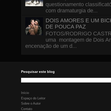
questionamento classificató
com dramaturgia de...
DOIS AMORES E UM BI
DE POUCA PAZ
FOTOS/RODRIGO CASTRO A 
uma montagem de Dois Amo
encenação de um d...
Pesquisar este blog
Início
Espaço do Leitor
Sobre o Autor
Contato