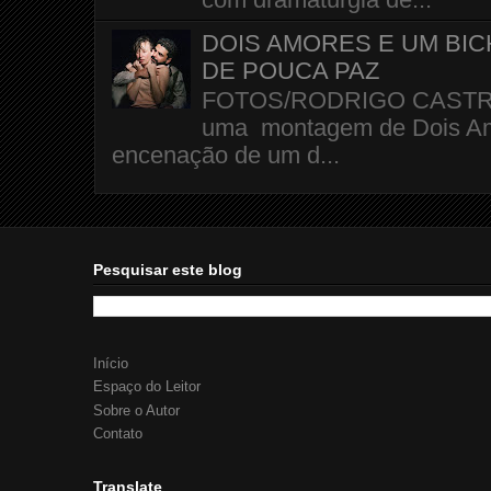
DOIS AMORES E UM BI
DE POUCA PAZ
FOTOS/RODRIGO CASTRO A 
uma montagem de Dois Amo
encenação de um d...
Pesquisar este blog
Início
Espaço do Leitor
Sobre o Autor
Contato
Translate