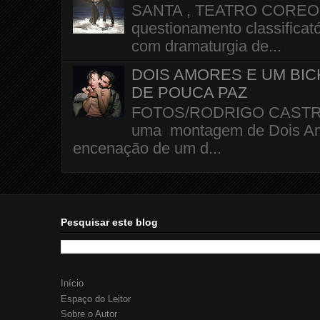
SANTA , TEATRO COREOGR
questionamento classificató
com dramaturgia de...
DOIS AMORES E UM BI
DE POUCA PAZ
FOTOS/RODRIGO CASTRO A 
uma montagem de Dois Amo
encenação de um d...
Pesquisar este blog
Início
Espaço do Leitor
Sobre o Autor