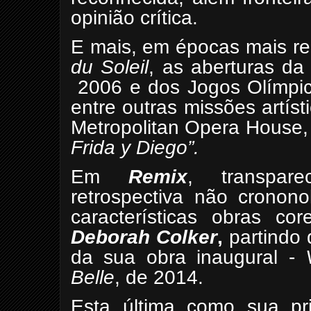
opinião crítica.
E mais, em épocas mais re
du Soleil
, as aberturas d
2006 e dos Jogos Olímpic
entre outras missões artís
Metropolitan Opera House,
Frida y Diego”.
Em
Remix
, transpar
retrospectiva não cronon
características obras co
Deborah Colker
,
partindo
da sua obra inaugural -
Belle
, de 2014.
Esta última como sua prim